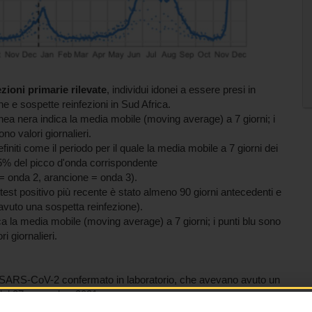
ezioni primarie rilevate
, individui idonei a essere presi in
e e sospette reinfezioni in Sud Africa.
 linea nera indica la media mobile (moving average) a 7 giorni; i
ono valori giornalieri.
initi come il periodo per il quale la media mobile a 7 giorni dei
5% del picco d'onda corrispondente
 = onda 2, arancione = onda 3).
ui test positivo più recente è stato almeno 90 giorni antecedenti e
vuto una sospetta reinfezione).
dica la media mobile (moving average) a 7 giorni; i punti blu sono
ri giornalieri.
SARS-CoV-2 confermato in laboratorio, che avevano avuto un
el 27 novembre 2021.
 90 giorni di distanza
sono stati considerati come
sospettati