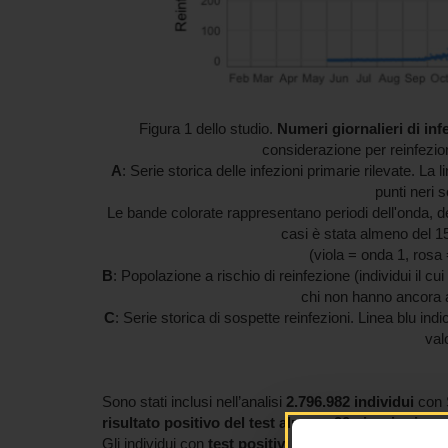
Figura 1 dello studio.
Numeri giornalieri di inf
considerazione per reinfezion
A
: Serie storica delle infezioni primarie rilevate. La
punti neri s
Le bande colorate rappresentano periodi dell'onda, def
casi è stata almeno del 1
(viola = onda 1, rosa
B
: Popolazione a rischio di reinfezione (individui il c
chi non hanno ancora a
C
: Serie storica di sospette reinfezioni. Linea blu in
valo
Sono stati inclusi nell’analisi
2.796.982 individui
con 
risultato positivo del test almeno 90 giorni prima
d
Gli individui con
test positivi sequenziali ad almeno