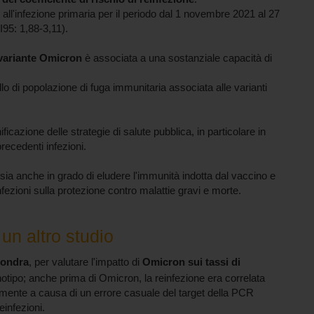
to all'infezione primaria per il periodo dal 1 novembre 2021 al 27
95: 1,88-3,11).
variante Omicron
è associata a una sostanziale capacità di
lo di popolazione di fuga immunitaria associata alle varianti
icazione delle strategie di salute pubblica, in particolare in
recedenti infezioni.
sia anche in grado di eludere l'immunità indotta dal vaccino e
infezioni sulla protezione contro malattie gravi e morte.
un altro studio
Londra
, per valutare l'impatto di
Omicron sui tassi di
 genotipo; anche prima di Omicron, la reinfezione era correlata
ilmente a causa di un errore casuale del target della PCR
einfezioni.