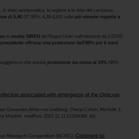
nia, lo stato asintomatico, la regione e la data del campione,
one di 5,40
(IC 95%: 4,38-6,63) volte
più elevato rispetto a
ron
lo
studio SIREN
del Regno Unito sull'infezione da COVID
 precedente offrisse una protezione dell'85% per 6 mesi
suggerisce che questa
protezione sia scesa al 19%
(95%
infection associated with emergence of the Omicron
han Govender, Anne von Gottberg, Cheryl Cohen, Michelle J.
ry Moultrie. medRxiv 2021.11.11.21266068; doi:
Comment to:
avirus Research Compendium (NCRC).