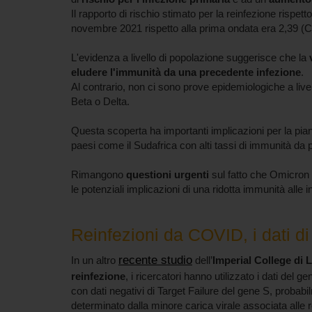
Il rapporto di rischio stimato per la reinfezione rispet
novembre 2021 rispetto alla prima ondata era 2,39 (CI
L'evidenza a livello di popolazione suggerisce che la
eludere l'immunità da una precedente infezione
.
Al contrario, non ci sono prove epidemiologiche a livel
Beta o Delta.
Questa scoperta ha importanti implicazioni per la pianif
paesi come il Sudafrica con alti tassi di immunità da p
Rimangono
questioni urgenti
sul fatto che Omicron 
le potenziali implicazioni di una ridotta immunità alle 
Reinfezioni da COVID, i dati di 
recente studio
In un altro
dell’
Imperial College di 
reinfezione
, i ricercatori hanno utilizzato i dati del
con dati negativi di Target Failure del gene S, probab
determinato dalla minore carica virale associata alle r