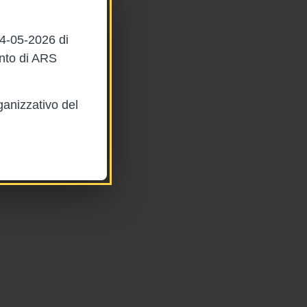
04-05-2026 di
ento di ARS
ganizzativo del