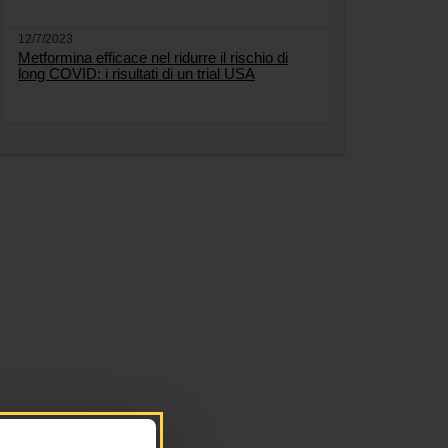
12/7/2023
Metformina efficace nel ridurre il rischio di
long COVID: i risultati di un trial USA