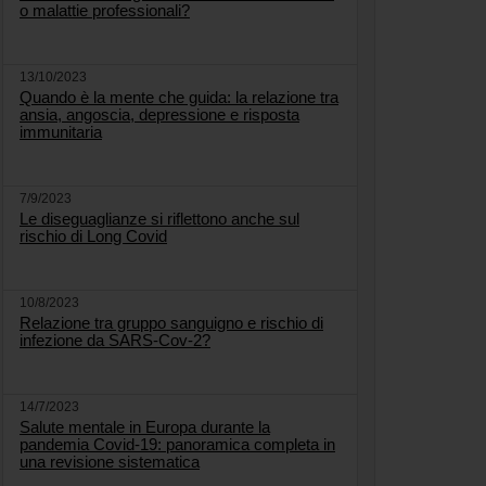
o malattie professionali?
13/10/2023
Quando è la mente che guida: la relazione tra
ansia, angoscia, depressione e risposta
immunitaria
7/9/2023
Le diseguaglianze si riflettono anche sul
rischio di Long Covid
10/8/2023
Relazione tra gruppo sanguigno e rischio di
infezione da SARS-Cov-2?
14/7/2023
Salute mentale in Europa durante la
pandemia Covid-19: panoramica completa in
una revisione sistematica