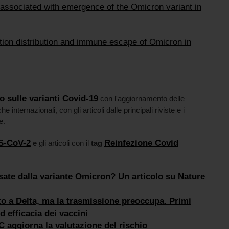
 associated with emergence of the Omicron variant in
tion distribution and immune escape of Omicron in
 sulle varianti Covid-19
con l'aggiornamento delle
he internazionali, con gli articoli dalle principali riviste e i
te.
RS-CoV-2
Reinfezione Covid
e
gli articoli con il
tag
sate dalla variante Omicron? Un articolo su Nature
o a Delta, ma la trasmissione preoccupa. Primi
d efficacia dei vaccini
 aggiorna la valutazione del rischio