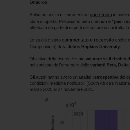
Omicron
.
uno studio
Abbiamo scelto di commentare
in partic
stata scoperta. Precisiamo però che
non è “peer re
effettuata da parte di esperti del settore di cui tratta 
commentato e recensito
Lo studio è stato
anche d
Compendium) della
Johns Hopkins University
.
Obiettivo della ricerca è stato
valutare se il rischi
nel contesto dell'emergere delle
varianti Beta, Delt
Gli autori hanno svolto un’
analisi retrospettiva
dei da
condizioni mediche notificabili (South Africa’s Nation
marzo 2020 al 27 novembre 2021.