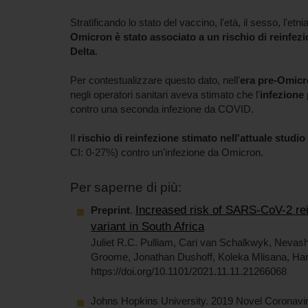
Stratificando lo stato del vaccino, l'età, il sesso, l'et
Omicron è stato associato a un rischio di reinfezi
Delta
.
Per contestualizzare questo dato, nell'
era pre-Omic
negli operatori sanitari aveva stimato che l'
infezione
contro una seconda infezione da COVID.
Il
rischio di reinfezione stimato nell'attuale studio
CI: 0-27%) contro un'infezione da Omicron.
Per saperne di più:
Increased risk of SARS-CoV-2 re
Preprint
.
variant in South Africa
Juliet R.C. Pulliam, Cari van Schalkwyk, Nevas
Groome, Jonathan Dushoff, Koleka Mlisana, Har
https://doi.org/10.1101/2021.11.11.21266068
Johns Hopkins University. 2019 Novel Coron