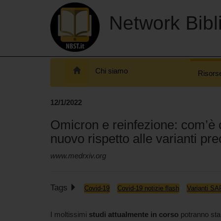
Network Bibli
Chi siamo
Risors
12/1/2022
Omicron e reinfezione: com’è c
nuovo rispetto alle varianti pr
www.medrxiv.org
Tags
Covid-19
Covid-19 notizie flash
Varianti S
I moltissimi
studi attualmente in corso
potranno stab