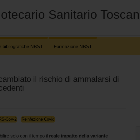
otecario Sanitario Tosca
e bibliografiche NBST
Formazione NBST
ambiato il rischio di ammalarsi di
ecedenti
ARS-CoV-2
Reinfezione Covid
ilire solo con il tempo il
reale impatto della variante