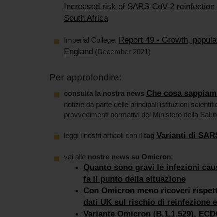
Increased risk of SARS-CoV-2 reinfection
South Africa
Report 49 - Growth, popula
Imperial College.
England
(December 2021)
Per approfondire:
Che cosa sappiamo
consulta la nostra news
notizie da parte delle principali istituzioni scientific
provvedimenti normativi del Ministero della Salu
Varianti di SA
leggi i nostri articoli con il
tag
vai alle
nostre news su Omicron
:
Quanto sono gravi le infezioni cau
fa il punto della situazione
Con Omicron meno ricoveri rispett
dati UK sul rischio di reinfezione e
Variante Omicron (B.1.1.529), ECDC