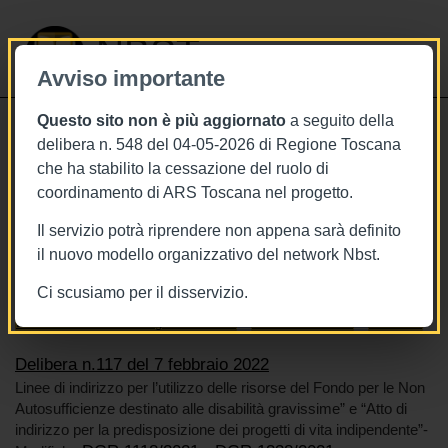
NBST
Avviso importante
Questo sito non è più aggiornato
a seguito della
Toggle
delibera n. 548 del 04-05-2026 di Regione Toscana
navigati
che ha stabilito la cessazione del ruolo di
7/2/2022
coordinamento di ARS Toscana nel progetto.
Delibera n.117 del 7 febbraio 2022
Il servizio potrà riprendere non appena sarà definito
il nuovo modello organizzativo del network Nbst.
Ci scusiamo per il disservizio.
Tags
Anziani
Toscana
BURT Bollettino della regione toscana
Sistema sanitario
Disabilità
Delibera n.117 del 7 febbraio 2022
Linee di indirizzo per l’utilizzo delle risorse del Fondo per le Non
Autosufficienze destinato alle disabilità gravissime” e “Atto di
indirizzo per la predisposizione dei progetti di vita indipendente”-