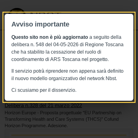
NBST
Avviso importante
Questo sito non è più aggiornato
a seguito della
Toggle
delibera n. 548 del 04-05-2026 di Regione Toscana
navigati
che ha stabilito la cessazione del ruolo di
21/3/2022
coordinamento di ARS Toscana nel progetto.
Delibera n.328 del 21 marzo 2022
Il servizio potrà riprendere non appena sarà definito
il nuovo modello organizzativo del network Nbst.
Ci scusiamo per il disservizio.
Tags
BURT Bollettino della regione toscana
Europa
Delibera n.328 del 21 marzo 2022
Horizon Europe - Proposta progettuale “EU Partnership on
Transforming Health and Care Systems (THCS)” Cofund
Horizon Programme. Adesione.