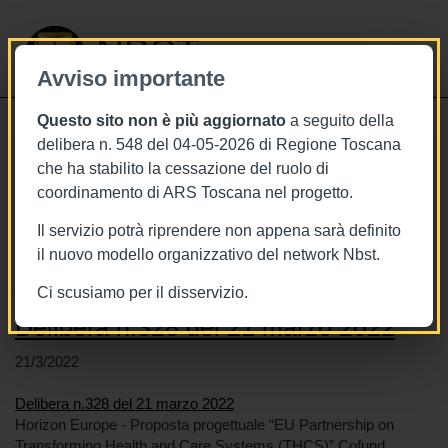
NBST
Avviso importante
Questo sito non è più aggiornato
a seguito della
Toggle
delibera n. 548 del 04-05-2026 di Regione Toscana
navigati
che ha stabilito la cessazione del ruolo di
coordinamento di ARS Toscana nel progetto.
Stai visualizzando gli articoli relativi
a: Europa
Il servizio potrà riprendere non appena sarà definito
il nuovo modello organizzativo del network Nbst.
Ci scusiamo per il disservizio.
Delibera n.328 del 21 marzo 2022
21/3/2022
Delibera n.328 del 21 marzo 2022
Horizon Europe - Proposta progettuale “EU Partnership on
Transforming Health and Care Systems (THCS)” Cofund