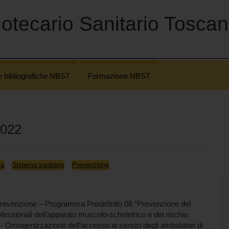
otecario Sanitario Tosca
e bibliografiche NBST
Formazione NBST
2022
na
Sistema sanitario
Prevenzione
revenzione – Programma Predefinito 08 “Prevenzione del
fessionali dell’apparato muscolo-scheletrico e del rischio
tà - Omogenizzazione dell’accesso ai servizi degli ambulatori di