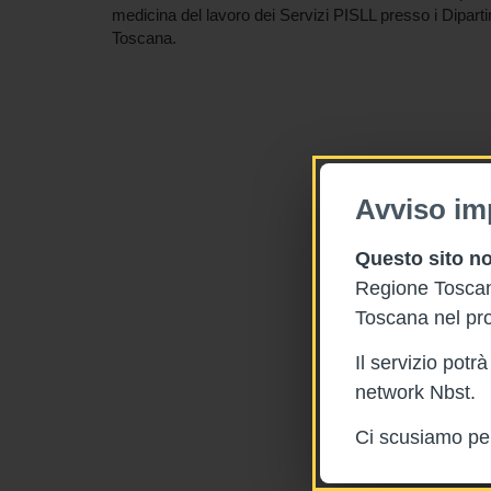
medicina del lavoro dei Servizi PISLL presso i Dipar
Toscana.
Avviso im
Questo sito no
Regione Toscana
Toscana nel pro
Il servizio pot
network Nbst.
Ci scusiamo per 