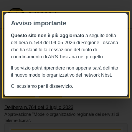
NBST
Avviso importante
Questo sito non è più aggiornato
a seguito della
Toggle
delibera n. 548 del 04-05-2026 di Regione Toscana
navigati
che ha stabilito la cessazione del ruolo di
3/7/2023
coordinamento di ARS Toscana nel progetto.
Delibera n.764 del 3 luglio 2023
Il servizio potrà riprendere non appena sarà definito
il nuovo modello organizzativo del network Nbst.
Ci scusiamo per il disservizio.
Tags
Toscana
BURT Bollettino della regione toscana
Sistema sanitario
Telemedicina
Delibera n.764 del 3 luglio 2023
Approvazione "Modello organizzativo regionale dei servizi di
telemedicina”.