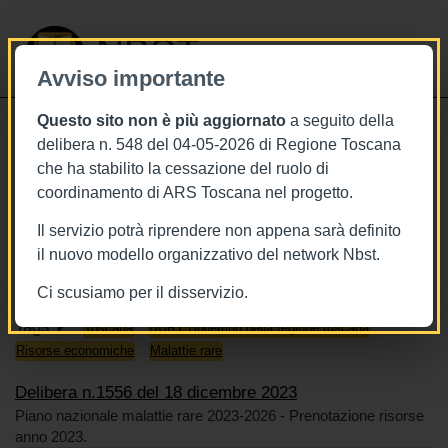
NBST
Avviso importante
Questo sito non è più aggiornato
a seguito della
Toggle
delibera n. 548 del 04-05-2026 di Regione Toscana
navigati
che ha stabilito la cessazione del ruolo di
18/12/2023
coordinamento di ARS Toscana nel progetto.
Delibera n.1556 del 18 dicembre
Il servizio potrà riprendere non appena sarà definito
2023
il nuovo modello organizzativo del network Nbst.
Ci scusiamo per il disservizio.
Tags
Toscana
BURT Bollettino della regione toscana
Risorse economiche
Malattie rare
Delibera n.1556 del 18 dicembre 2023
Piano nazionale malattie rare 2023-2026 - Prenotazione risorse
anno 2023.