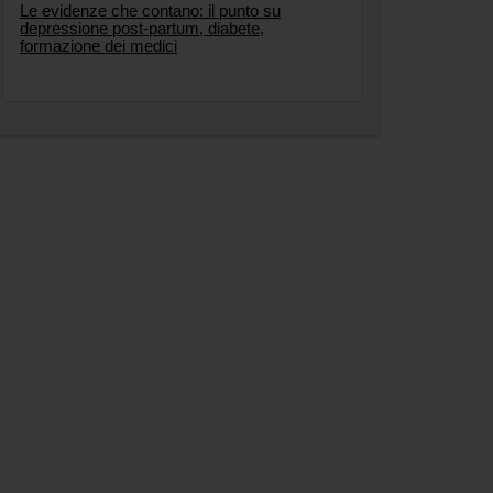
Le evidenze che contano: il punto su
depressione post-partum, diabete,
formazione dei medici