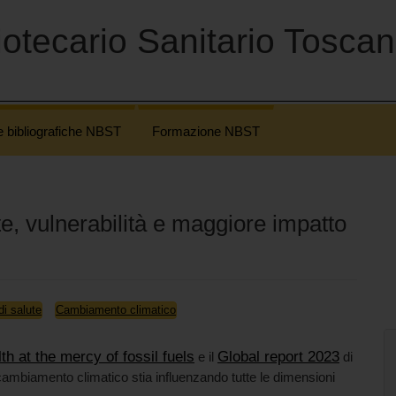
otecario Sanitario Tosca
e bibliografiche NBST
Formazione NBST
te, vulnerabilità e maggiore impatto
di salute
Cambiamento climatico
h at the mercy of fossil fuels
Global report 2023
e il
di
ambiamento climatico stia influenzando tutte le dimensioni