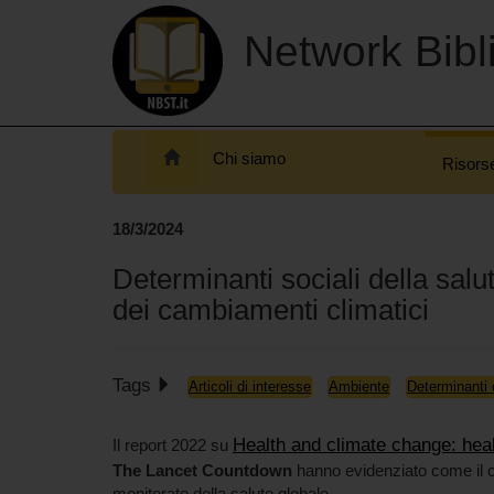
Network Bibli
Chi siamo
Risors
18/3/2024
Determinanti sociali della salu
dei cambiamenti climatici
Tags
Articoli di interesse
Ambiente
Determinanti 
Health and climate change: healt
Il report 2022 su
The Lancet Countdown
hanno evidenziato come il c
monitorate della salute globale.