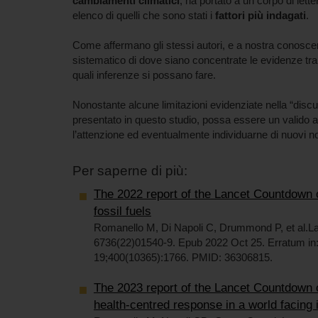
cambiamenti climatici
, ha portato a un corpo di lett
elenco di quelli che sono stati i
fattori più indagati
.
Come affermano gli stessi autori, e a nostra conosce
sistematico di dove siano concentrate le evidenze tra i
quali inferenze si possano fare.
Nonostante alcune limitazioni evidenziate nella “discu
presentato in questo studio, possa essere un valido aiu
l’attenzione ed eventualmente individuarne di nuovi 
Per saperne di più:
The 2022 report of the Lancet Countdown o
fossil fuels
Romanello M, Di Napoli C, Drummond P, et al.L
6736(22)01540-9. Epub 2022 Oct 25. Erratum in:
19;400(10365):1766. PMID: 36306815.
The 2023 report of the Lancet Countdown o
health-centred response in a world facing 