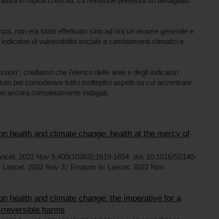
eratura in rapida crescita. La revisione presenta un dettagliato
nza, non era stato effettuato sino ad ora un esame generale e
ndicatori di vulnerabilità sociale e cambiamenti climatici e
ssion”, crediamo che l’elenco delle aree e degli indicatori
to per considerare tutti i molteplici aspetti su cui accentrare
non ancora completamente indagati.
n health and climate change: health at the mercy of
ancet. 2022 Nov 5;400(10363):1619-1654. doi: 10.1016/S0140-
 Lancet. 2022 Nov 3;: Erratum in: Lancet. 2022 Nov
n health and climate change: the imperative for a
irreversible harms