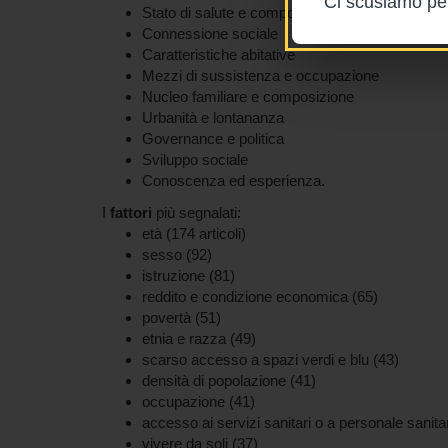
Ci scusiamo per 
Stato di salute e comportamenti
Connessione sociale
Caratteristiche abitative
Mezzi di sussistenza e occupazione
Nucleo familiare e composizione
Urbanità e lontananza
Governance e politica
Sviluppo sociale
Conoscenza ed esperienza.
I
fattori
più segnalati:
età (174 articoli)
sesso (92)
istruzione (81)
reddito e condizione economica (65)
povertà (51)
etnia e razza (49)
scarso accesso a spazi verdi e blu (43)
densità di popolazione (41)
occupazione (41)
accesso ai servizi sanitari o a personale sanita
vivere da soli (37)