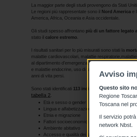
La maggior parte degli studi provengono da Stati Unit
Le regioni più rappresentate sono il
Nord America
e l
America, Africa, Oceania e Asia occidentale.
Gli studi spesso affrontano
più di un fattore legato 
stato il
calore estremo
.
I risultati sanitari per lo più misurati sono stati la
morta
malattie cardiovascolari, malattie respiratorie,malattie
al dipartimento d’emergenza, malattie del sistema genito
e malattie endocrine, uso di farmaci, lesioni, condizio
Avviso im
anni di vita persi.
Questo sito no
Sono stati identificati
113 indicatori di vulnerabilità 
tabella 2
.
Regione Toscana
Età e sesso o gender
Toscana nel pro
Lingua e alfabetizzazione
Etnia e migrazione
Il servizio pot
Fattori socioeconomici
network Nbst.
Ambiente abitativo
Accesso e qualità dei servizi e delle infrastruttu