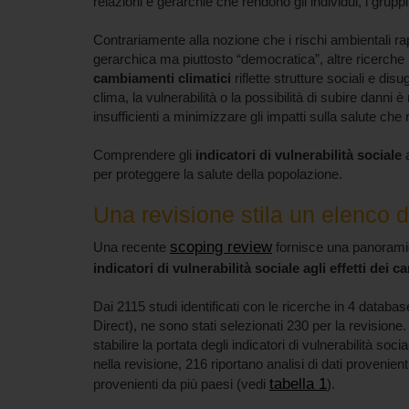
relazioni e gerarchie che rendono gli individui, i grupp
Contrariamente alla nozione che i rischi ambientali r
gerarchica ma piuttosto “democratica”, altre ricerche
cambiamenti climatici
riflette strutture sociali e di
clima, la vulnerabilità o la possibilità di subire dann
insufficienti a minimizzare gli impatti sulla salute che
Comprendere gli
indicatori di vulnerabilità sociale
a
per proteggere la salute della popolazione.
Una revisione stila un elenco di
scoping review
Una recente
fornisce una panoramica
indicatori di vulnerabilità sociale agli effetti dei c
Dai 2115 studi identificati con le ricerche in 4 data
Direct), ne sono stati selezionati 230 per la revision
stabilire la portata degli indicatori di vulnerabilità soci
nella revisione, 216 riportano analisi di dati provenien
tabella 1
provenienti da più paesi (vedi
).