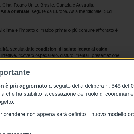
i, Cina, Regno Unito, Brasile, Canada e Australia.
'
Asia orientale
, seguite da Europa, Asia meridionale, Sud
al clima
e l’impatto climatico primario più comune affrontato è
lità
, seguita dalle
condizioni di salute legate al caldo
,
 infettive, ricovero ospedaliero, disturbi mentali, presentazione
-urinario, gastrointestinali, nutrizionali, ipertensione, diabete
ni neonatali, malattie del sistema nervoso, disturbi del sonno e
portante
n è più aggiornato
a seguito della delibera n. 548 del 
sociale
che coprono
15 aree
, riportate dettagliatamente nella
 che ha stabilito la cessazione del ruolo di coordinam
getto.
rà riprendere non appena sarà definito il nuovo modello or
re