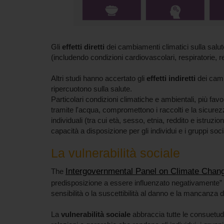
Gli
effetti diretti
dei cambiamenti climatici sulla salute 
(includendo condizioni cardiovascolari, respiratorie, r
Altri studi hanno accertato gli
effetti indiretti
dei camb
ripercuotono sulla salute.
Particolari condizioni climatiche e ambientali, più fa
tramite l'acqua, compromettono i raccolti e la sicurez
individuali (tra cui età, sesso, etnia, reddito e istruzio
capacità a disposizione per gli individui e i gruppi socia
La vulnerabilità sociale
Intergovernmental Panel on Climate Chan
The
predisposizione a essere influenzato negativamente” e
sensibilità o la suscettibilità al danno e la mancanza d
La
vulnerabilità sociale
abbraccia tutte le consuetudini