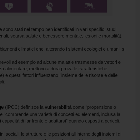
sono stati nel tempo ben identificati in vari specifici studi
enali, scarsa salute e benessere mentale, lesioni e mortalità).
iamenti climatici che, alterando i sistemi ecologici e umani, si
vorevoli ad esempio ad alcune malattie trasmesse da vettori e
za alimentare, mettono a dura prova le caratteristiche
ne) e questi fattori influenzano l’insieme delle risorse e delle
li.
ge
(IPCC) definisce la
vulnerabilità
come “propensione o
 “comprende una varietà di concetti ed elementi, inclusa la
i capacità di far fronte e adattarsi” quando esposti a pericoli.
 sociali, le strutture o le posizioni all'interno degli insiemi di