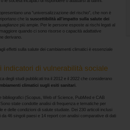
i o le società incapaci di rispondere o adattarsi ai danni.
appresentano una “universalizzazione del rischio”, che non è
 riportano che la
suscettibilità all'impatto sulla salute dei
suguaglianze più ampie. Per le persone esposte ai rischi legati al
i è maggiore quando ci sono risorse o capacità adattative
 ne derivano.
gli effetti sulla salute dei cambiamenti climatici è essenziale
 indicatori di vulnerabilità sociale
 degli studi pubblicati tra il 2012 e il 2022 che considerano
ambiamenti climatici sugli esiti sanitari
.
base bibliografici (Scopus, Web of Science, PubMed e CAB
e. Sono state condotte analisi di frequenza e tematiche per
ale e delle condizioni di salute studiate. Dei 230 articoli inclusi
ti da 46 singoli paesi e 14 report con analisi comparative di dati