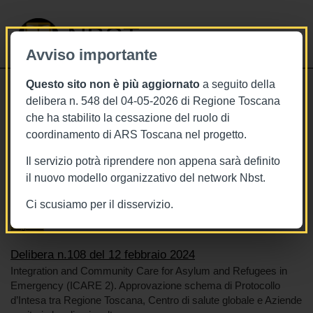
NBST
Avviso importante
Questo sito non è più aggiornato
a seguito della
Toggle
delibera n. 548 del 04-05-2026 di Regione Toscana
navigati
che ha stabilito la cessazione del ruolo di
12/2/2024
coordinamento di ARS Toscana nel progetto.
Delibera n.108 del 12 febbraio 2024
Il servizio potrà riprendere non appena sarà definito
il nuovo modello organizzativo del network Nbst.
Ci scusiamo per il disservizio.
Tags
Toscana
BURT Bollettino della regione toscana
Migranti
Delibera n.108 del 12 febbraio 2024
Integration and Community Care for Asylum and Refugees in
Emergency (ICARE 2). Approvazione schema di Protocollo
d’Intesa tra Regione Toscana, Centro di salute globale e Aziende