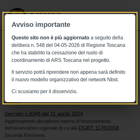
NBST
Avviso importante
Questo sito non è più aggiornato
a seguito della
Toggle
delibera n. 548 del 04-05-2026 di Regione Toscana
navigati
che ha stabilito la cessazione del ruolo di
11/4/2024
coordinamento di ARS Toscana nel progetto.
Decreto n.8349 dell'11 aprile 2024
Il servizio potrà riprendere non appena sarà definito
il nuovo modello organizzativo del network Nbst.
Ci scusiamo per il disservizio.
Tags
Toscana
BURT Bollettino della regione toscana
Violenza
Decreto n.8349 del 11 aprile 2024
Aggiornamento disciplinare interno di funzionamento
DGRT 1176/2018
dell’osservatorio regionale di cui alla
-
Seconda Revisione.