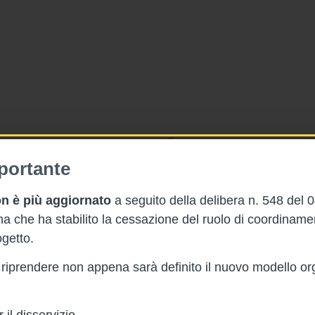
2023
Violenza contro gl
portante
allarmante e spess
n è più aggiornato
a seguito della delibera n. 548 del 
13/2/2023
 che ha stabilito la cessazione del ruolo di coordinam
ma delle attività della Rete
getto.
La
violenza sul posto di lavor
l relativo allegato A che
in tutto il mondo e anche nel nos
lla Rete regionale Codice Rosa
rà riprendere non appena sarà definito il nuovo modello or
dell'
Osservatorio nazionale
sul
sociosanitarie.
il disservizio.