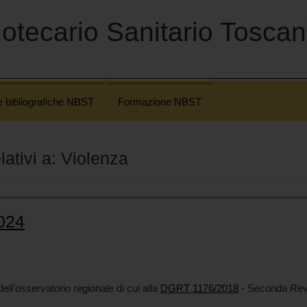
otecario Sanitario Tosca
e bibliografiche NBST
Formazione NBST
elativi a: Violenza
2024
ll’osservatorio regionale di cui alla
DGRT 1176/2018
- Seconda Rev