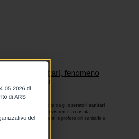
i operatori sanitari, fenomeno
o sottostimato
04-05-2026 di
ento di ARS
o
è un fenomeno in crescita tra gli
operatori sanitari
tro Paese. I dati di
due revisioni
e la nascita
ganizzativo del
la sicurezza degli esercenti le professioni sanitarie e