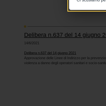
Delibera n.637 del 14 giugno 
14/6/2021
Delibera n.637 del 14 giugno 2021
Approvazione delle Linee di Indirizzo per la prevenzion
violenza a danno degli operatori sanitari e socio-sanit