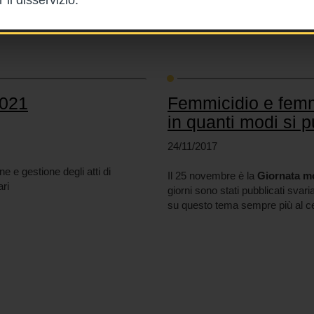
2021
Femmicidio e femmi
in quanti modi si p
24/11/2017
e e gestione degli atti di
Il 25 novembre è la
Giornata mo
ari
giorni sono stati pubblicati svar
su questo tema sempre più al cen