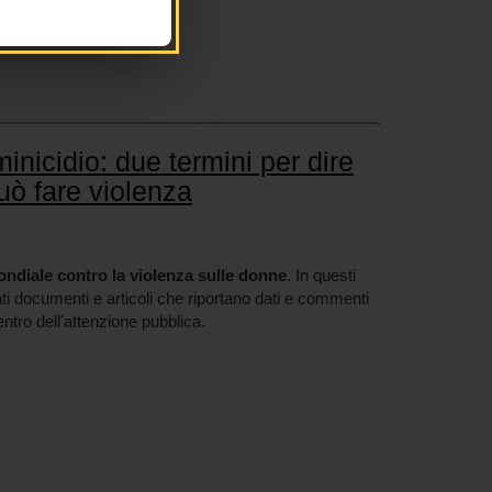
nicidio: due termini per dire
uò fare violenza
ndiale contro la violenza sulle donne
. In questi
iati documenti e articoli che riportano dati e commenti
tro dell'attenzione pubblica.