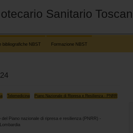
otecario Sanitario Tosca
e bibliografiche NBST
Formazione NBST
024
na
Telemedicina
Piano Nazionale di Ripresa e Resilienza - PNRR
 del Piano nazionale di ripresa e resilienza (PNRR) -
 Lombardia