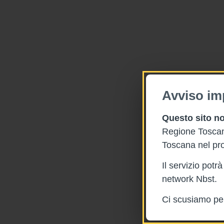
Avviso im
Questo sito no
Regione Toscana
Toscana nel pro
Il servizio pot
network Nbst.
Ci scusiamo per 