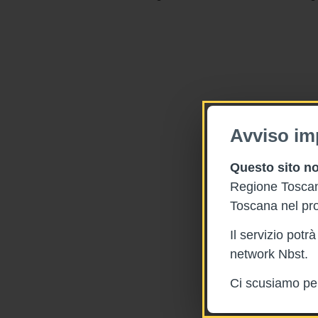
Avviso im
Questo sito no
Regione Toscana
Toscana nel pro
Il servizio pot
network Nbst.
Ci scusiamo per 