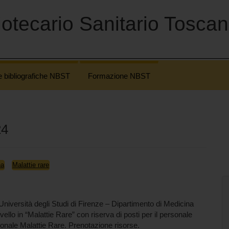
otecario Sanitario Tosca
e bibliografiche NBST
Formazione NBST
24
na
Malattie rare
Università degli Studi di Firenze – Dipartimento di Medicina
livello in “Malattie Rare” con riserva di posti per il personale
ionale Malattie Rare. Prenotazione risorse.