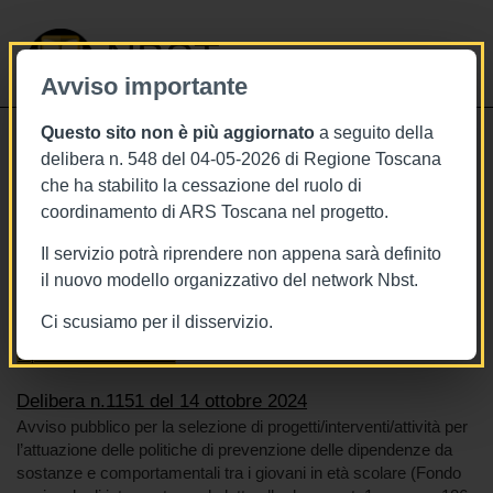
NBST
Avviso importante
Questo sito non è più aggiornato
a seguito della
Toggle
delibera n. 548 del 04-05-2026 di Regione Toscana
navigati
che ha stabilito la cessazione del ruolo di
14/10/2024
coordinamento di ARS Toscana nel progetto.
Delibera n.1151 del 14 ottobre 2024
Il servizio potrà riprendere non appena sarà definito
il nuovo modello organizzativo del network Nbst.
Ci scusiamo per il disservizio.
Tags
Toscana
BURT Bollettino della regione toscana
Dipendenza da sostanze
Delibera n.1151 del 14 ottobre 2024
Avviso pubblico per la selezione di progetti/interventi/attività per
l’attuazione delle politiche di prevenzione delle dipendenze da
sostanze e comportamentali tra i giovani in età scolare (Fondo