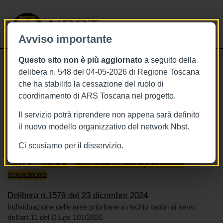
NBST
Avviso importante
Questo sito non è più aggiornato
a seguito della
Toggle
delibera n. 548 del 04-05-2026 di Regione Toscana
navigati
che ha stabilito la cessazione del ruolo di
23/12/2024
coordinamento di ARS Toscana nel progetto.
Delibera n.1579 del 23 dicembre
Il servizio potrà riprendere non appena sarà definito
2024
il nuovo modello organizzativo del network Nbst.
Ci scusiamo per il disservizio.
Tags
Toscana
BURT Bollettino della regione toscana
Inquinamento
Delibera n.1579 del 23 dicembre 2024
Individuazione delle aree prioritarie a rischio radon ai sensi
dell’art.11 del D.Lgs 101/2020