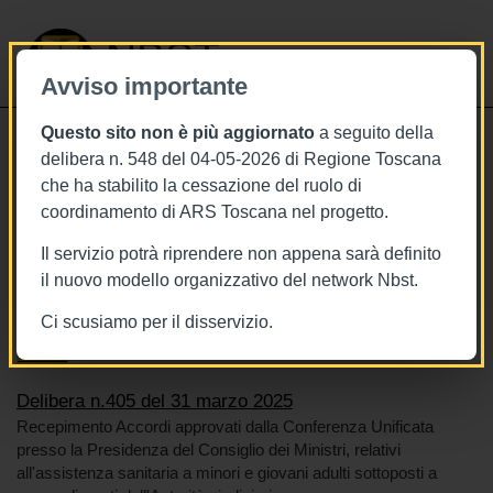
NBST
Avviso importante
Questo sito non è più aggiornato
a seguito della
Toggle
delibera n. 548 del 04-05-2026 di Regione Toscana
navigati
che ha stabilito la cessazione del ruolo di
31/3/2025
coordinamento di ARS Toscana nel progetto.
Delibera n.405 del 31 marzo 2025
Il servizio potrà riprendere non appena sarà definito
il nuovo modello organizzativo del network Nbst.
Ci scusiamo per il disservizio.
Tags
Toscana
BURT Bollettino della regione toscana
Carcere
Delibera n.405 del 31 marzo 2025
Recepimento Accordi approvati dalla Conferenza Unificata
presso la Presidenza del Consiglio dei Ministri, relativi
all'assistenza sanitaria a minori e giovani adulti sottoposti a