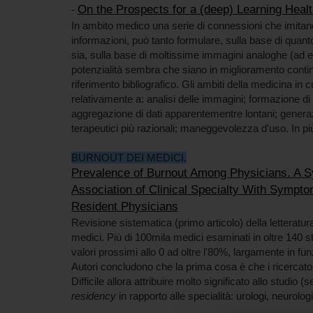
On the Prospects for a (deep) Learning Hea
-
In ambito medico una serie di connessioni che imita
informazioni, può tanto formulare, sulla base di quanto
sia, sulla base di moltissime immagini analoghe (ad es
potenzialità sembra che siano in miglioramento continuo
riferimento bibliografico. Gli ambiti della medicina in cu
relativamente a: analisi delle immagini; formazione di
aggregazione di dati apparentementre lontani; generazi
terapeutici più razionali; maneggevolezza d'uso. In più l
BURNOUT DEI MEDICI.
Prevalence of Burnout Among Physicians. A 
Association of Clinical Specialty With Symp
Resident Physicians
Revisione sistematica (primo articolo) della letteratur
medici. Più di 100mila medici esaminati in oltre 140 st
valori prossimi allo 0 ad oltre l'80%, largamente in funz
Autori concludono che la prima cosa è che i ricercato
Difficile allora attribuire molto significato allo studio 
residency
in rapporto alle specialità: urologi, neurolog