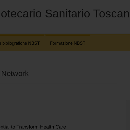
otecario Sanitario Tosca
e bibliografiche NBST
Formazione NBST
 Network
tial to Transform Health Care