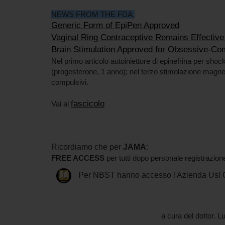
NEWS FROM THE FDA.
Generic Form of EpiPen Approved
Vaginal Ring Contraceptive Remains Effective 
Brain Stimulation Approved for Obsessive-Co
Nel primo articolo autoiniettore di epinefrina per shock
(progesterone, 1 anno); nel terzo stimolazione magnet
compulsivi.
fascicolo
Vai al
Ricordiamo che per
JAMA
:
FREE ACCESS
per tutti dopo personale registrazione
Per NBST hanno accesso l'Azienda Usl 
a cura del dottor. Lu