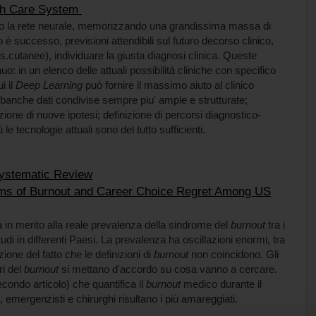
lth Care System
no la rete neurale, memorizzando una grandissima massa di
 è successo, previsioni attendibili sul futuro decorso clinico,
.cutanee), individuare la giusta diagnosi clinica. Queste
: in un elenco delle attuali possibilità cliniche con specifico
i il
Deep Learning
può fornire il massimo aiuto al clinico
 banche dati condivise sempre piu' ampie e strutturate;
one di nuove ipotesi; definizione di percorsi diagnostico-
e tecnologie attuali sono del tutto sufficienti.
Systematic Review
toms of Burnout and Career Choice Regret Among US
a in merito alla reale prevalenza della sindrome del
burnout
tra i
udi in differenti Paesi. La prevalenza ha oscillazioni enormi, tra
ione del fatto che le definizioni di
burnout
non coincidono. Gli
ri del
burnout
si mettano d'accordo su cosa vanno a cercare.
(secondo articolo) che quantifica il
burnout
medico durante il
i, emergenzisti e chirurghi risultano i più amareggiati.