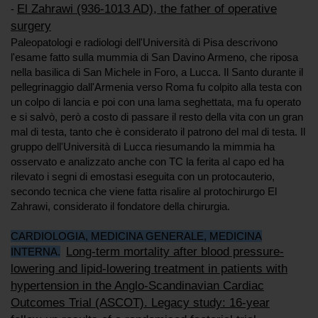
El Zahrawi (936-1013 AD), the father of operative
-
surgery
Paleopatologi e radiologi dell'Università di Pisa descrivono
l'esame fatto sulla mummia di San Davino Armeno, che riposa
nella basilica di San Michele in Foro, a Lucca. Il Santo durante il
pellegrinaggio dall'Armenia verso Roma fu colpito alla testa con
un colpo di lancia e poi con una lama seghettata, ma fu operato
e si salvò, però a costo di passare il resto della vita con un gran
mal di testa, tanto che è considerato il patrono del mal di testa. Il
gruppo dell'Università di Lucca riesumando la mimmia ha
osservato e analizzato anche con TC la ferita al capo ed ha
rilevato i segni di emostasi eseguita con un protocauterio,
secondo tecnica che viene fatta risalire al protochirurgo El
Zahrawi, considerato il fondatore della chirurgia.
CARDIOLOGIA, MEDICINA GENERALE, MEDICINA
Long-term mortality after blood pressure-
INTERNA.
lowering and lipid-lowering treatment in patients with
hypertension in the Anglo-Scandinavian Cardiac
Outcomes Trial (ASCOT). Legacy study: 16-year