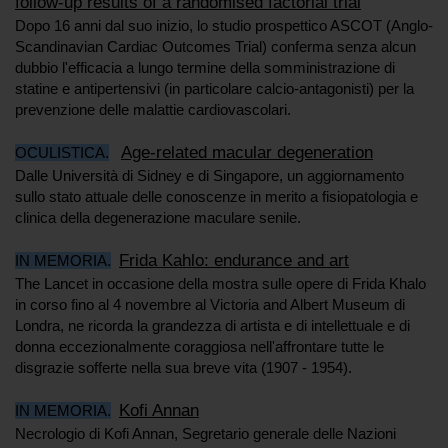
follow-up results of a randomised factorial trial
Dopo 16 anni dal suo inizio, lo studio prospettico ASCOT (Anglo-
Scandinavian Cardiac Outcomes Trial) conferma senza alcun
dubbio l'efficacia a lungo termine della somministrazione di
statine e antipertensivi (in particolare calcio-antagonisti) per la
prevenzione delle malattie cardiovascolari.
Age-related macular degeneration
OCULISTICA.
Dalle Università di Sidney e di Singapore, un aggiornamento
sullo stato attuale delle conoscenze in merito a fisiopatologia e
clinica della degenerazione maculare senile.
Frida Kahlo: endurance and art
IN MEMORIA.
The Lancet in occasione della mostra sulle opere di Frida Khalo
in corso fino al 4 novembre al Victoria and Albert Museum di
Londra, ne ricorda la grandezza di artista e di intellettuale e di
donna eccezionalmente coraggiosa nell'affrontare tutte le
disgrazie sofferte nella sua breve vita (1907 - 1954).
Kofi Annan
IN MEMORIA.
Necrologio di Kofi Annan, Segretario generale delle Nazioni