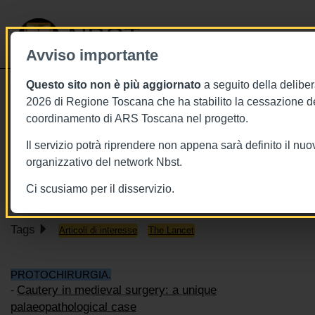
NBST
Avviso importante
Questo sito non è più aggiornato
a seguito della deliber
Toggle
2026 di Regione Toscana che ha stabilito la cessazione de
navigati
coordinamento di ARS Toscana nel progetto.
29/9/2018
Il servizio potrà riprendere non appena sarà definito il nu
29 settembre 2018 - This week in
organizzativo del network Nbst.
The Lancet
Ci scusiamo per il disservizio.
Tags
Articoli di interesse
The Lancet
PROTOCHIRURGIA.
Cautery in medieval surgery: a unique
-
palaeopathological case