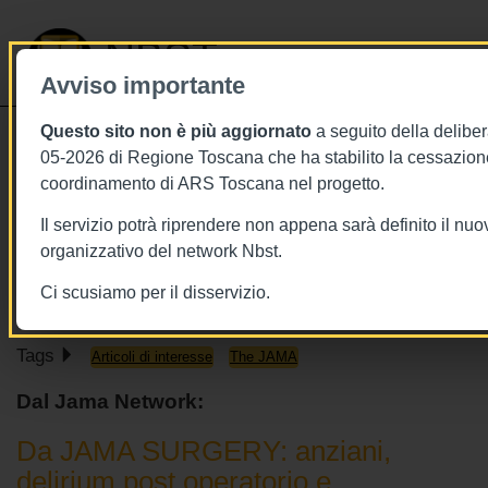
NBST
Avviso importante
Questo sito non è più aggiornato
a seguito della deliber
Toggle
05-2026 di Regione Toscana che ha stabilito la cessazione
navigati
coordinamento di ARS Toscana nel progetto.
19/1/2019
Il servizio potrà riprendere non appena sarà definito il nu
19 gennaio 2019 - From JAMA
organizzativo del network Nbst.
Network
Ci scusiamo per il disservizio.
Tags
Articoli di interesse
The JAMA
Dal Jama Network:
Da JAMA SURGERY: anziani,
delirium post operatorio e