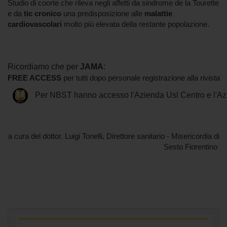
Studio di coorte che rileva negli affetti da sindrome de la Tourette
e da
tic cronico
una predisposizione alle
malattie
cardiovascolari
molto più elevata della restante popolazione.
Ricordiamo che per
JAMA
:
FREE ACCESS
per tutti dopo personale registrazione alla rivista
Per NBST hanno accesso l'Azienda Usl Centro
e l'A
a cura del dottor. Luigi Tonelli, Direttore sanitario - Misericordia di
Sesto Fiorentino