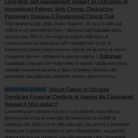
Long-term Self-management Support on Outcomes of
Hospitalized Patients With Chronic Obstructive
Pulmonary Disease A Randomized Clinical Trial
Trial randomizzato della Jhons Hopkins, di cui si è data già
notizia in un precedente invio. I dimessi dall'ospedale dopo
ricovero per BPCO, se vengono seguiti nella fase di
convescenza ed educati al self-management (cure di
transizione) hanno meno ricoveri ripetuti ed accessi ai servizi
Editoriale
d'urgenza dei non sottoposti a questo regime. L'
soprattutto segnala che l'intervento in questo studio non viene
valutato economicamente,e dato l'impegno intensivo del
personale specializzato potrebbe essere diseconomico.
Should Failure to Disclose
MEDICINA LEGALE
.
Significant Financial Conflicts of Interest Be Considered
Research Misconduct?
Considerazioni (amare ma poco concludenti) sulla diffusa
permissività circa la mancata dichiarazione di conflitti di
interesse dei clinici con le ditte priovate, sia perché il prossibile
danno per il settore pubblico è poco dimostrabile, sia perché
questa situazione riguarda prevalentemente clinici importanti.