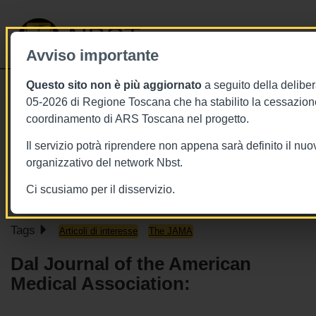
NBST
Avviso importante
Questo sito non è più aggiornato
a seguito della deliber
Toggle
05-2026 di Regione Toscana che ha stabilito la cessazione
navigati
coordinamento di ARS Toscana nel progetto.
11/12/2018
Il servizio potrà riprendere non appena sarà definito il nu
11 dicembre 2018 - This week in
organizzativo del network Nbst.
JAMA
Ci scusiamo per il disservizio.
Tags
Articoli di interesse
The JAMA
Dal Journal of the American
Medical Association: