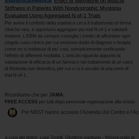
Effect of Mexiletine on Muscle
STATISTICA PRATICA
.
Stiffness in Patients With Nondystrophic Myotonia
Evaluated Using Aggregated N-of-1 Trials
Per avere il conforto della statistica circa il trattamento di forme
cliniche rare, è opportuno aggregare più trial N-of-1 e valutarli
insieme. L'EBM da sempre consiglia i medici di affrontare ogni
singolo caso clinico per cui esistono dubbi di diagnosi o terapia
come se si trattasse di piu' casi, semplicemente verificando
l'effetto di differenti modalità. L'articolo riguarda appunto la
valutazione di efficacia di un farmaco nel trattamento di un caso
di Miotonia non distrofica, per cui ci si è avvalsi di una serie di
trial N-of-1.
Ricordiamo che per
JAMA
:
FREE ACCESS
per tutti dopo personale registrazione alla rivista
Per NBST hanno accesso l'Azienda Usl Centro
e l'A
a cura del dottor. Luigi Tonelli, Direttore sanitario - Misericordia di