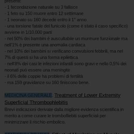
presenti:
- 1 fecondazione naturale su 3 fallisce
- 1 feto su 150 muore entro 12 settimane
- 1 neonato su 160 decede entro il 1° anno
- una torsione fatale del funicolo (come è stato il caso specifico)
avviene in 1/10.000 parti
- nel 50% dei bambini è auscultabile un murmure funzionale ma
nell'1% è presente una anomalia cardiaca
- nel 10% dei bambini si verificano convulsioni febbrili, ma nel
7% di questi si ha una forma epilettica
- nell'8% dei casi le infezioni infantili sono gravi e nello 0,5% dei
neonati può essere una meningite
- il 6% delle coppie ha problemi di fertilità
- ma 159 gravidanze su 160 finiscono bene.
Treatment of Lower Extremity
MEDICINA GENERALE
.
Superficial Thrombophlebitis
Brevi indicazioni derivate dalla migliore evidenza scientifica in
merito a come curare le trombofliebiti superficiali per
minimizzare il rischio embolico.