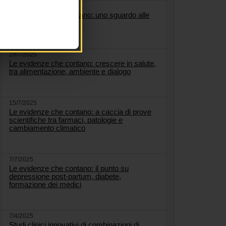
5/8/2025
Le evidenze che contano: uno sguardo alle
malattie respiratorie
28/7/2025
Le evidenze che contano: crescere in salute,
tra alimentazione, ambiente e dialogo
15/7/2025
Le evidenze che contano: a caccia di prove
scientifiche tra farmaci, patologie e
cambiamento climatico
7/7/2025
Le evidenze che contano: il punto su
depressione post-partum, diabete,
formazione dei medici
7/4/2025
Studi clinici innovativi di combinazioni di