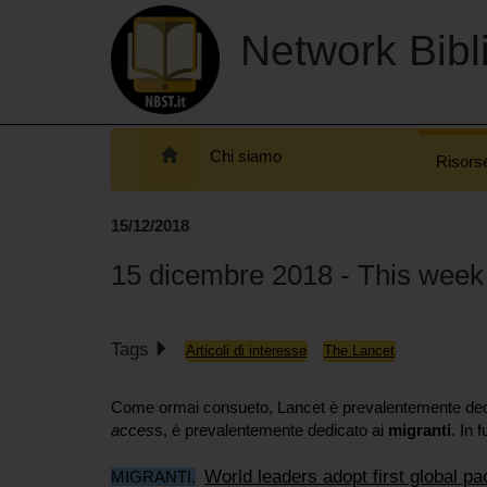
Network Bibli
Chi siamo
Risors
15/12/2018
15 dicembre 2018 - This week
Tags
Articoli di interesse
The Lancet
Come ormai consueto, Lancet è prevalentemente ded
acces
s, è prevalentemente dedicato ai
migranti
.
In f
World leaders adopt first global pa
MIGRANTI.