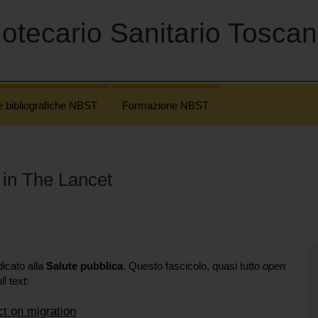
otecario Sanitario Tosca
e bibliografiche NBST
Formazione NBST
 in The Lancet
icato alla
Salute pubblica
. Questo fascicolo, quasi tutto
open
ull text:
ct on migration