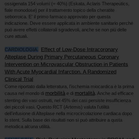
ossigenata 154 volumi (= 40%) (Eskata, Aclaris Therapeutics,
fiale monodose) per il trattamento topico della cheratite
seborroica. E' il primo farmaco approvato per questa
indicazione. Deve essere applicata in ambiente sanitario perché
può avere effetti collaterali sgradevoli, anche se non più delle
cure attuali.
Effect of Low-Dose Intracoronary
CARDIOLOGIA.
Alteplase During Primary Percutaneous Coronary
Intervention on Microvascular Obstruction in Patients
With Acute Myocardial Infarction. A Randomized
Clinical Trial
Come riportato dalla letteratura, l'ischemia miocardica è la prima
morbilità
mortalità
causa nel mondo di
e di
. Anche ad efficace
stenting dei vasi ostruiti, nel 45% dei casi persiste insufficienza
dei piccoli vasi. Questo RCT (Artemis) valuta l'utilità
dell'infusione di Alteplase nella microcircolazione cardiaca dopo
lo stent. Sulla base dei risultati non si può attribuire a qusta
metodica alcuna utilità.