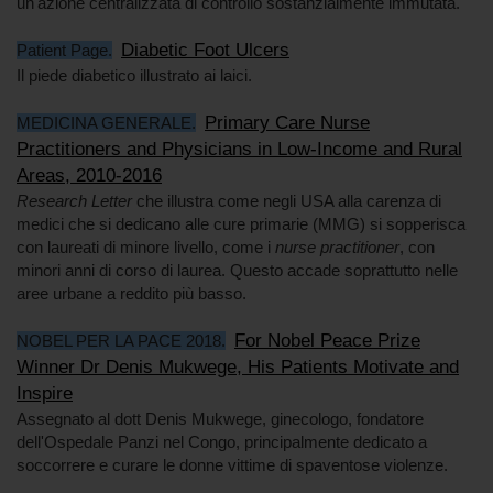
un'azione centralizzata di controllo sostanzialmente immutata.
Diabetic Foot Ulcers
Patient Page.
Il piede diabetico illustrato ai laici.
Primary Care Nurse
MEDICINA GENERALE.
Practitioners and Physicians in Low-Income and Rural
Areas, 2010-2016
Research Letter
che illustra come negli USA alla carenza di
medici che si dedicano alle cure primarie (MMG) si sopperisca
con laureati di minore livello, come i
nurse practitioner
, con
minori anni di corso di laurea. Questo accade soprattutto nelle
aree urbane a reddito più basso.
For Nobel Peace Prize
NOBEL PER LA PACE 2018.
Winner Dr Denis Mukwege, His Patients Motivate and
Inspire
Assegnato al dott Denis Mukwege, ginecologo, fondatore
dell'Ospedale Panzi nel Congo, principalmente dedicato a
soccorrere e curare le donne vittime di spaventose violenze.