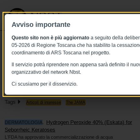
NBST
Avviso importante
Questo sito non è più aggiornato
a seguito della deliber
Toggle
05-2026 di Regione Toscana che ha stabilito la cessazione
navigati
coordinamento di ARS Toscana nel progetto.
8/1/2019
Il servizio potrà riprendere non appena sarà definito il nu
1-8 gennaio 2019 - This week in
organizzativo del network Nbst.
JAMA
Ci scusiamo per il disservizio.
Tags
Articoli di interesse
The JAMA
Hydrogen Peroxide 40% (Eskata) for
DERMATOLOGIA
.
Seborrheic Keratoses
L'FDA ha approvato la commercializzazione di acqua