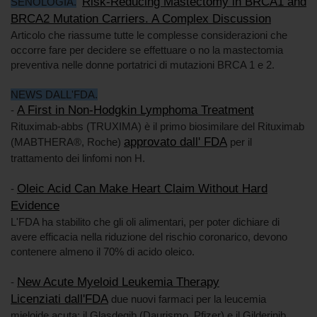
Risk-Reducing Mastectomy in BRCA1 and
SENOLOGIA.
BRCA2 Mutation Carriers. A Complex Discussion
Articolo che riassume tutte le complesse considerazioni che
occorre fare per decidere se effettuare o no la mastectomia
preventiva nelle donne portatrici di mutazioni BRCA 1 e 2.
NEWS DALL'FDA.
A First in Non-Hodgkin Lymphoma Treatment
-
Rituximab-abbs (TRUXIMA) è il primo biosimilare del Rituximab
approvato dall' FDA
(MABTHERA®, Roche)
per il
trattamento dei linfomi non H.
Oleic Acid Can Make Heart Claim Without Hard
-
Evidence
L'FDA ha stabilito che gli oli alimentari, per poter dichiare di
avere efficacia nella riduzione del rischio coronarico, devono
contenere almeno il 70% di acido oleico.
New Acute Myeloid Leukemia Therapy
-
Licenziati dall'FDA
due nuovi farmaci per la leucemia
mieloide acuta: il Glasdegib (Daurismo, Pfizer) e il Gilderinib