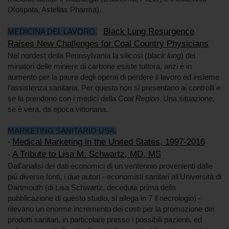
(Xospata, Astellas Pharma).
Black Lung Resurgence
MEDICINA DEL LAVORO.
Raises New Challenges for Coal Country Physicians
Nel nordest della Pennsylvania la silicosi (
black lung
) dei
minatori delle miniere di carbone esiste tuttora, anzi è in
aumento per la paura degli operai di perdere il lavoro ed insieme
l'assistenza sanitaria. Per questo non si presentano ai controlli e
se la prendono con i medici della
Coal Region
. Una situazione,
se è vera, da epoca vittoriana.
MARKETING SANITARIO USA.
Medical Marketing in the United States, 1997-2016
-
A Tribute to Lisa M. Schwartz, MD, MS
-
Dall'analisi dei dati economici di un ventennio provenienti dalle
più diverse fonti, i due autori - economisti sanitari all'Università di
Dartmouth (di Lisa Schwartz, deceduta prima della
pubblicazione di questo studio, si allega in 7 il necrologio) -
rilevano un enorme incremento dei costi per la promozione dei
prodotti sanitari, in particolare presso i possibili pazienti, ed