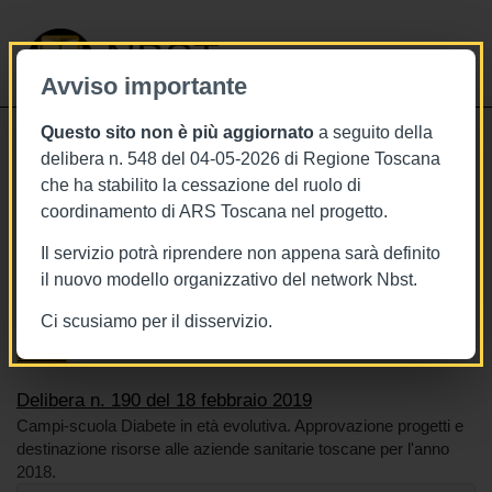
NBST
Avviso importante
Questo sito non è più aggiornato
a seguito della
Toggle
delibera n. 548 del 04-05-2026 di Regione Toscana
navigati
che ha stabilito la cessazione del ruolo di
22/2/2019
coordinamento di ARS Toscana nel progetto.
Delibera n. 190 del 18 febbraio 2019
Il servizio potrà riprendere non appena sarà definito
il nuovo modello organizzativo del network Nbst.
Ci scusiamo per il disservizio.
Tags
Toscana
BURT Bollettino della regione toscana
Diabete
Delibera n. 190 del 18 febbraio 2019
Campi-scuola Diabete in età evolutiva. Approvazione progetti e
destinazione risorse alle aziende sanitarie toscane per l'anno
2018.