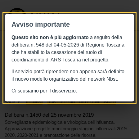
NBST
Avviso importante
Questo sito non è più aggiornato
a seguito della
Toggle
delibera n. 548 del 04-05-2026 di Regione Toscana
navigati
che ha stabilito la cessazione del ruolo di
25/11/2019
coordinamento di ARS Toscana nel progetto.
Delibera n.1450 del 25 novembre
Il servizio potrà riprendere non appena sarà definito
2019
il nuovo modello organizzativo del network Nbst.
Ci scusiamo per il disservizio.
Tags
Influenza
BURT Bollettino della regione toscana
Delibera n.1450 del 25 novembre 2019
Sorveglianza epidemiologica e virologica dell'influenza.
Approvazione progetto monitoraggio stagioni influenzali 2019-
2020, 2020-2021 e prenotazione delle risorse.