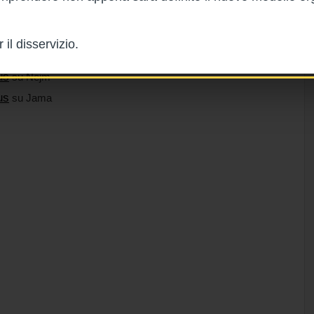
il disservizio.
us
su BMJ
us
su Nejm
us
su Jama