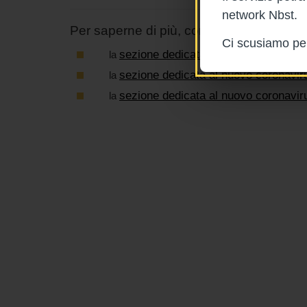
network Nbst.
Per saperne di più, consulta:
Ci scusiamo per 
sezione dedicata al nuovo coronavir
la
sezione dedicata al nuovo coronavir
la
sezione dedicata al nuovo coronavir
la