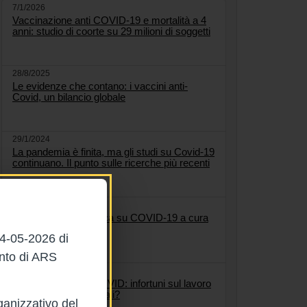
7/1/2026
Vaccinazione anti COVID-19 e mortalità a 4
anni: studio di coorte su 29 milioni di soggetti
28/8/2025
Le evidenze che contano: i vaccini anti-
Covid, un bilancio globale
29/1/2024
La pandemia è finita, ma gli studi su Covid-19
continuano. Il punto sulle ricerche più recenti
17/1/2024
Rassegna bibliografica su COVID-19 a cura
di NBST
04-05-2026 di
ento di ARS
17/1/2024
COVID-19 e long COVID: infortuni sul lavoro
o malattie professionali?
ganizzativo del