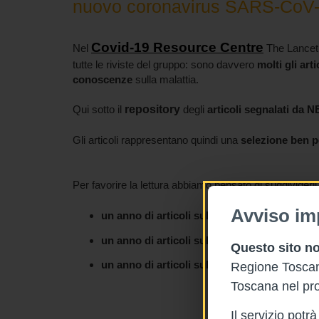
nuovo coronavirus SARS-CoV
Covid-19 Resource Centre
Nel
The Lancet 
tutte le riviste del gruppo: sono davvero
molti gli ar
conoscenze
sulla malattia.
Qui sotto il
repository
degli
articoli
segnalati da 
Gli articoli rappresentano quindi una
selezione ben 
Per favorire la lettura abbiamo pensato di suddividerli 
Avviso im
un anno di articoli sull'epidemia di Covid-1
un anno di articoli sull'epidemia di Covid-1
Questo sito no
un anno di articoli sull'epidemia di Covid-1
Regione Toscana
Toscana nel pro
Il servizio pot