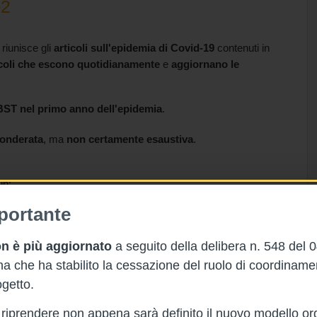
-2
riunisce gli
articoli sull'epidemia di
Covid-19
contenuti in
ticoli che escono quotidianamente
e
aggiornano le
NBST
nel
primo anno
dell'epidemia
.
ponderata
, ma
non certamente esaustiva
.
in:
portante
da gennaio ad aprile 2020
9:
da maggio ad agosto 2020
9:
n è più aggiornato
a seguito della delibera n. 548 del 
da settembre a dicembre 2020
9:
 che ha stabilito la cessazione del ruolo di coordinam
getto.
rà riprendere non appena sarà definito il nuovo modello or