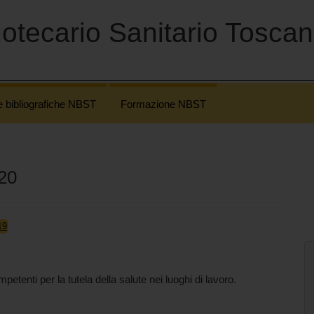
otecario Sanitario Tosca
e bibliografiche NBST
Formazione NBST
020
19
tenti per la tutela della salute nei luoghi di lavoro.