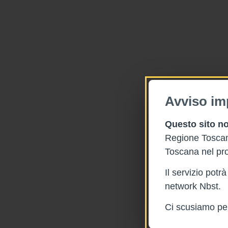
Avviso im
Questo sito no
Regione Toscana
Toscana nel pro
Il servizio pot
network Nbst.
Ci scusiamo per 