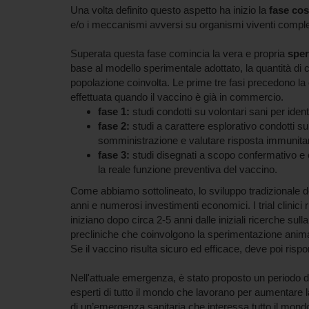
Una volta definito questo aspetto ha inizio la
fase cos
e/o i meccanismi avversi su organismi viventi compl
Superata questa fase comincia la vera e propria
sper
base al modello sperimentale adottato, la quantità d
popolazione coinvolta. Le prime tre fasi precedono l
effettuata quando il vaccino è già in commercio.
fase 1:
studi condotti su volontari sani per iden
fase 2:
studi a carattere esplorativo condotti su 
somministrazione e valutare risposta immunitaria
fase 3:
studi disegnati a scopo confermativo e c
la reale funzione preventiva del vaccino.
Come abbiamo sottolineato, lo sviluppo tradizionale
anni e numerosi investimenti economici. I trial clinici
iniziano dopo circa 2-5 anni dalle iniziali ricerche sul
precliniche che coinvolgono la sperimentazione anim
Se il vaccino risulta sicuro ed efficace, deve poi rispon
Nell'attuale emergenza, è stato proposto un periodo d
esperti di tutto il mondo che lavorano per aumentare la
di un’emergenza sanitaria che interessa tutto il mond