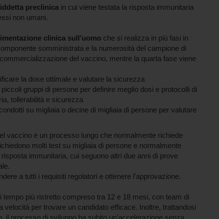
iddetta preclinica
in cui viene testata la risposta immunitaria
essi non umani.
imentazione clinica sull’uomo
che si realizza in più fasi in
i componente somministrata e la numerosità del campione di
a commercializzazione del vaccino, mentre la quarta fase viene
tificare la dose ottimale e valutare la sicurezza
piccoli gruppi di persone per definire meglio dosi e protocolli di
, tollerabilità e sicurezza
ondotti su migliaia o decine di migliaia di persone per valutare
 del vaccino è un processo lungo che normalmente richiede
 richiedono molti test su migliaia di persone e normalmente
la risposta immunitaria, cui seguono altri due anni di prove
ale.
dere a tutti i requisiti regolatori e ottenere l'approvazione.
i tempo più ristretto compreso tra 12 e 18 mesi, con team di
 velocità per trovare un candidato efficace. Inoltre, trattandosi
o, il processo di sviluppo ha subito un’accelerazione senza