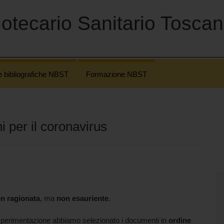
otecario Sanitario Tosca
e bibliografiche NBST
Formazione NBST
i per il coronavirus
n ragionata
, ma
non esauriente
.
 sperimentazione abbiamo selezionato i documenti
in
ordine