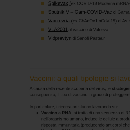
Spikevax
(
ex COVID-19 Moderna mRNA-1
Sputnik V – Gam-COVID-Vac
di Gamale
Vaxzevria (
)
ex ChAdOx1 nCoV-19
di Ast
VLA2001
: il vaccino di Valneva
Vidprevtyn
di Sanofi Pasteur
Vaccini:
a quali tipologie si lav
A causa della recente scoperta del virus, le
strategie
conseguenza, il tipo di vaccino in grado di proteggere 
In particolare, i ricercatori stanno lavorando su:
Vaccino a RNA
: si tratta di una sequenza di RN
nell’organismo umano, induce le cellule a produr
risposta immunitaria (producendo anticorpi che,