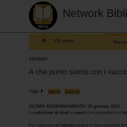
Network Bibli
Chi siamo
Risors
31/1/2023
A che punto siamo con i vaccin
Tags
Vaccini
Covid-19
ULTIMO AGGIORNAMENTO: 31 gennaio 2023
.
La
selezione di studi
e
report
che presentiamo è
be
Per ciascuno dei
vaccini
usati o in fase avanzata di