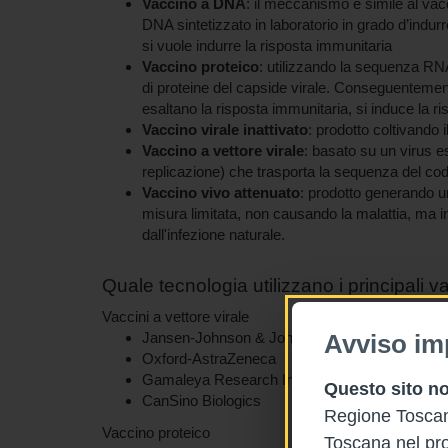
Vaccino a DNA
: il meccanismo è simile al va
DNA sintetizzato in laboratorio in grado d’indurr
si vuole indurre la risposta immunitaria
Vaccino proteico
: utilizzando la sequenza RNA 
di proteine del capside virale. Conseguentemen
esaltano la risposta immunitaria, si induce la ri
Vaccino virale inattivato
: prodotto coltivando i
Vaccino a vettore virale
: basato su un virus 
replicazione) che trasporta la sequenza del cod
Vaccino vivo attenuato
: prodotto generando un
misura limitata, non causando la malattia, ma i
dall'infezione naturale.
Quale tecnologia utilizzano i principali
Vaccini a vettore virale
Jansen-Johnson & Johnson
Avviso im
Oxford-AstraZeneca
Gamaleya Research Institute
Questo sito no
CanSino Biologics
Regione Toscana
Vaccino proteico
Toscana nel pro