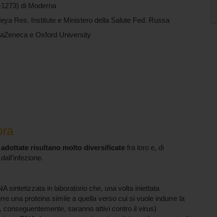
273) di Moderna
ya Res. Institute e Ministero della Salute Fed. Russa
raZeneca e Oxford University
ora
 adottate risultano molto diversificate
fra loro e, di
dall’infezione.
A sintetizzata in laboratorio che, una volta iniettata
re una proteina simile a quella verso cui si vuole indurre la
 conseguentemente, saranno attivi contro il virus)