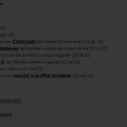
te
.
23)
 gen 23)
Comirnaty
vaccino
per bambini 6 mesi-4 anni (9 dic 22)
Spikevax
nei bambini a partire dai 6 mesi di età (20 ott 22)
micron BA.4 e BA.5 e ceppo originale (20 ott 22)
 5
, ok FDA per bambini e giovani (13 ott 22)
im sull'uso (27 sett 22)
vaccini a m-RNA bivalenti
oni uso
(23 sett 22)
dimento:
rianti