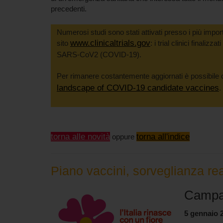
precedenti.
Numerosi studi sono stati attivati presso i più importan
www.clinicaltrials.gov
sito
: i trial clinici finalizz
SARS-CoV2 (COVID-19).
Per rimanere costantemente aggiornati è possibile 
landscape of COVID-19 candidate vaccines
.
torna alle novità
torna all'indice
oppure
Piano vaccini, sorveglianza re
Campa
5 gennaio 2