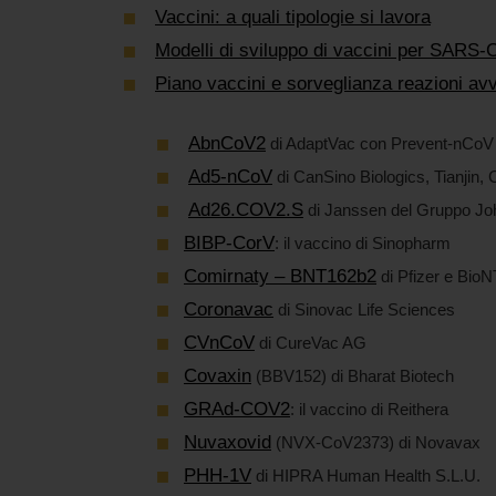
Vaccini: a quali tipologie si lavora
Modelli di sviluppo di vaccini per SARS-
Piano vaccini e sorveglianza reazioni av
AbnCoV2
di AdaptVac con Prevent-nCoV 
Ad5-nCoV
di CanSino Biologics, Tianjin, 
Ad26.COV2.S
di Janssen del Gruppo J
BIBP-CorV
: il vaccino di Sinopharm
Comirnaty – BNT162b2
di Pfizer e Bio
Coronavac
di Sinovac Life Sciences
CVnCoV
di CureVac AG
Covaxin
(BBV152) di Bharat Biotech
GRAd-COV2
: il vaccino di Reithera
Nuvaxovid
(NVX-CoV2373) di Novavax
PHH-1V
di HIPRA Human Health S.L.U.