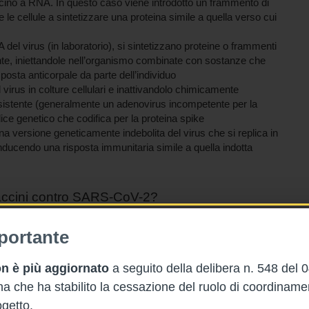
ccino a RNA. In questo caso viene introdotto un frammento di
e le cellule a sintetizzare una proteina simile a quella verso cui
del virus (in laboratorio), si sintetizzano proteine o frammenti
te, iniettandole nell’organismo combinate con sostanze che
sposta anticorpale da parte dell’individuo
l virus in colture cellulari e inattivandolo chimicamente
esistente (generalmente un adenovirus incompetente per la
ice genetico che codifica per la proteina spike
a versione geneticamente indebolita del virus che si replica in
nducendo una risposta immunitaria simile a quella indotta
 vaccini contro SARS-CoV-2?
portante
n è più aggiornato
a seguito della delibera n. 548 del 
 che ha stabilito la cessazione del ruolo di coordinam
getto.