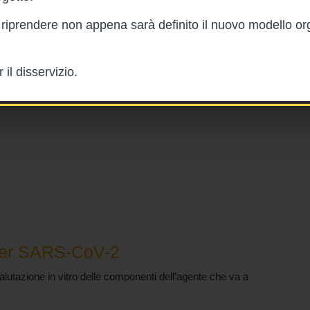
rà riprendere non appena sarà definito il nuovo modello or
il disservizio.
 per SARS-CoV-2
 valutazione in vitro delle componenti dell’agente che va a