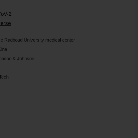
CoV-2
verse
e Radboud University medical center
Cina
ohnson & Johnson
NTech