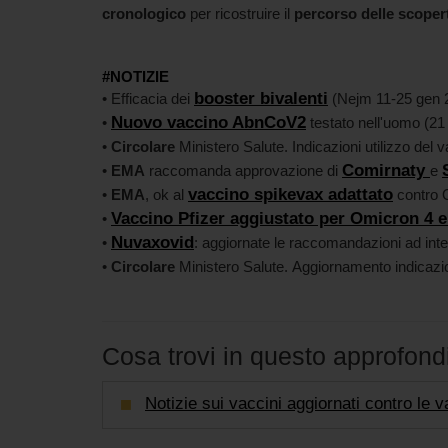
cronologico
per ricostruire il
percorso delle scoper
#NOTIZIE
booster bivalenti
• Efficacia dei
(Nejm 11-25 gen 
Nuovo vaccino AbnCoV2
•
testato nell'uomo (21
•
Circolare
Ministero Salute. Indicazioni utilizzo del 
Comirnaty
•
EMA
raccomanda approvazione di
e
vaccino spikevax adattato
•
EMA
, ok al
contro O
Vaccino Pfizer aggiustato per Omicron 4 e
•
Nuvaxovid
•
: aggiornate le raccomandazioni ad inter
•
Circolare
Ministero Salute. Aggiornamento indicazi
Cosa trovi in questo approfon
Notizie sui vaccini aggiornati contro le va