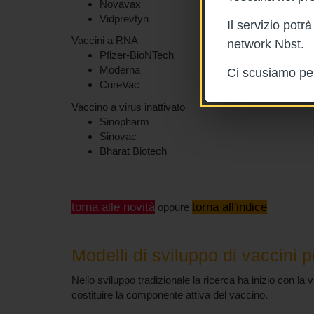
Novavax
Vidprevtyn
Il servizio pot
Vaccini a RNA
network Nbst.
Pfizer-BioNTech
Moderna
Ci scusiamo per 
CureVac
Vaccino a virus inattivato
Sinopharm
Sinovac
Bharat Biotech
torna alle novità
torna all'indice
oppure
Modelli di sviluppo di vaccini
Nello sviluppo tradizionale la ricerca ha inizio con la
costituire la componente attiva del vaccino.