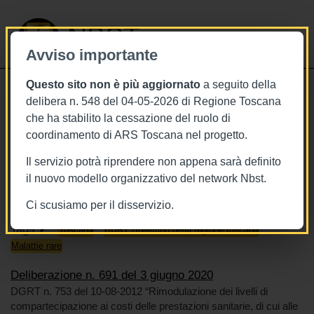
NBST
Avviso importante
Questo sito non è più aggiornato
a seguito della
Toggle
delibera n. 548 del 04-05-2026 di Regione Toscana
navigati
che ha stabilito la cessazione del ruolo di
3/6/2020
coordinamento di ARS Toscana nel progetto.
Deliberazione n. 691 del 3 giugno
Il servizio potrà riprendere non appena sarà definito
2020
il nuovo modello organizzativo del network Nbst.
Ci scusiamo per il disservizio.
Tags
Toscana
BURT Bollettino della regione toscana
Malattie rare
Deliberazione n. 691 del 3 giugno 2020
DGRT n. 753 del 10-08-2012 “Rimodulazione dei livelli di
compartecipazione ai costi delle prestazioni sanitarie, di cui alle