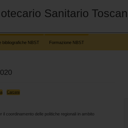
otecario Sanitario Tosca
e bibliografiche NBST
Formazione NBST
2020
na
Carcere
 il coordinamento delle politiche regionali in ambito