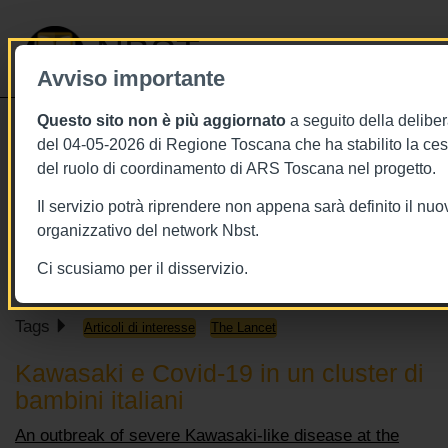
NBST
Avviso importante
Questo sito non è più aggiornato
a seguito della deliber
Toggle
del 04-05-2026 di Regione Toscana che ha stabilito la ce
navigati
del ruolo di coordinamento di ARS Toscana nel progetto.
6/6/2020
Il servizio potrà riprendere non appena sarà definito il nu
6 giugno 2020 - This week in The
organizzativo del network Nbst.
Lancet
Ci scusiamo per il disservizio.
Tags
Articoli di interesse
The Lancet
Kawasaki e Covid-19 in un cluster di
bambini italiani
An outbreak of severe Kawasaki-like disease at the