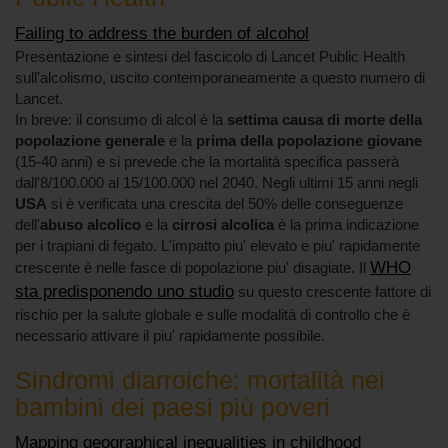
Failing to address the burden of alcohol
Presentazione e sintesi del fascicolo di Lancet Public Health
sull'alcolismo, uscito contemporaneamente a questo numero di
Lancet.
In breve: il consumo di alcol è la
settima causa di morte della
popolazione generale
e la
prima della popolazione giovane
(15-40 anni) e si prevede che la mortalità specifica passerà
dall'8/100.000 al 15/100.000 nel 2040. Negli ultimi 15 anni negli
USA
si è verificata una crescita del 50% delle conseguenze
dell'
abuso alcolico
e la
cirrosi alcolica
è la prima indicazione
per i trapiani di fegato. L'impatto piu' elevato e piu' rapidamente
WHO
crescente è nelle fasce di popolazione piu' disagiate. Il
sta predisponendo uno studio
su questo crescente fattore di
rischio per la salute globale e sulle modalità di controllo che è
necessario attivare il piu' rapidamente possibile.
Sindromi diarroiche: mortalità nei
bambini dei paesi più poveri
Mapping geographical inequalities in childhood