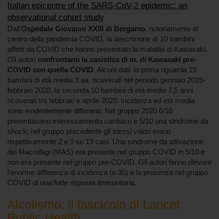
Italian epicentre of the SARS-CoV-2 epidemic: an
observational cohort study
Dall'
Ospedale Giovanni XXIII di Bergamo
, notoriamente al
centro della pandemia COVID, la descrizione di 10 bambini
affetti da COVID che hanno presentato la malattia di Kawasaki.
Gli autori
confrontano la casistica di m. di Kawasaki pre-
COVID con quella COVID
. Alcuni dati: la prima riguarda 19
bambini di età media 3 aa. ricoverati nel periodo gennaio 2015-
febbraio 2020, la seconda 10 bambini di età media 7,5 anni
ricoverati tra febbraio e aprile 2020. Incidenza ed età media
sono evidentemente differenti. Nel gruppo 2020 6/10
presentavano interessamento cardiaco e 5/10 una sindrome da
shock; nel gruppo precedente gli stessi valori erano
rispettivamente 2 e 0 su 19 casi. Una sindrome da attivazione
dei Macrofagi (MAS) era presente nel gruppo COVID in 5/10 e
non era presente nel gruppo pre-COVID. Gli autori fanno rilevare
l'enorme differenza di incidenza (x 30) e la presenza nel gruppo
COVID di una forte risposta immunitaria.
Alcolismo: il fascicolo di Lancet
Public Health