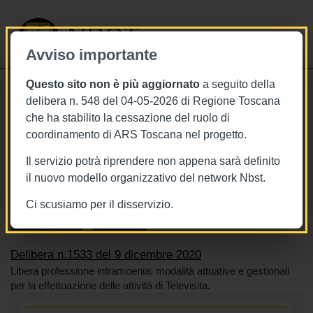
NBST
Avviso importante
Questo sito non è più aggiornato
a seguito della
Toggle
delibera n. 548 del 04-05-2026 di Regione Toscana
navigati
che ha stabilito la cessazione del ruolo di
9/12/2020
coordinamento di ARS Toscana nel progetto.
Delibera n.1533 del 9 dicembre 2020
Il servizio potrà riprendere non appena sarà definito
il nuovo modello organizzativo del network Nbst.
Ci scusiamo per il disservizio.
Tags
Toscana
BURT Bollettino della regione toscana
Sistema sanitario
Telemedicina
Delibera n.1533 del 9 dicembre 2020
Libera professione intramoenia: modalità attuative e gestionali
per la effettuazione delle attività di Televisita.