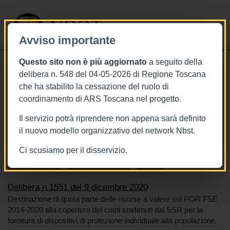
NBST
Avviso importante
Questo sito non è più aggiornato
a seguito della
Toggle
delibera n. 548 del 04-05-2026 di Regione Toscana
navigati
che ha stabilito la cessazione del ruolo di
9/12/2020
coordinamento di ARS Toscana nel progetto.
Delibera n.1551 del 9 dicembre 2020
Il servizio potrà riprendere non appena sarà definito
il nuovo modello organizzativo del network Nbst.
Ci scusiamo per il disservizio.
Tags
Toscana
BURT Bollettino della regione toscana
Sistema sanitario
Risorse economiche
Covid-19
Delibera n.1551 del 9 dicembre 2020
Destinazione di quota parte delle risorse a valere sul POR FSE
2014-2020 alla copertura dei costi sostenuti dal SSR per la
fornitura di dispositivi di protezione individuale alla popolazione.