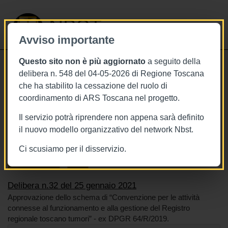
NBST
Avviso importante
Questo sito non è più aggiornato
a seguito della
Toggle
delibera n. 548 del 04-05-2026 di Regione Toscana
navigati
che ha stabilito la cessazione del ruolo di
25/1/2021
coordinamento di ARS Toscana nel progetto.
Delibera n.32 del 25 gennaio 2021
Il servizio potrà riprendere non appena sarà definito
il nuovo modello organizzativo del network Nbst.
Ci scusiamo per il disservizio.
Tags
Toscana
BURT Bollettino della regione toscana
Sistema sanitario
Tumori
Delibera n.32 del 25 gennaio 2021
Approvazione dello schema di “Convenzione per le attività
connesse al funzionamento e alla gestione del Registro
regionale toscano tumori” - ex DPGR 64/R/2019.