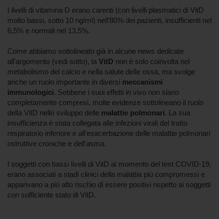
I livelli di vitamina D erano carenti (con livelli plasmatici di VitD
molto bassi, sotto 10 ng/ml) nell’80% dei pazienti, insufficienti nel
6,5% e normali nel 13,5%.
Come abbiamo sottolineato già in alcune news dedicate
all'argomento (vedi sotto), la
VitD
non è solo coinvolta nel
metabolismo del calcio e nella salute delle ossa, ma svolge
anche un ruolo importante in diversi
meccanismi
immunologici
. Sebbene i suoi effetti in vivo non siano
completamente compresi, molte evidenze sottolineano il ruolo
della VitD nello sviluppo delle
malattie polmonari
. La sua
insufficienza è stata collegata alle infezioni virali del tratto
respiratorio inferiore e all'esacerbazione delle malattie polmonari
ostruttive croniche e dell'asma.
I soggetti con bassi livelli di VitD al momento del test COVID-19,
erano associati a stadi clinici della malattia più compromessi e
apparivano a più alto rischio di essere positivi rispetto ai soggetti
con sufficiente stato di VitD.