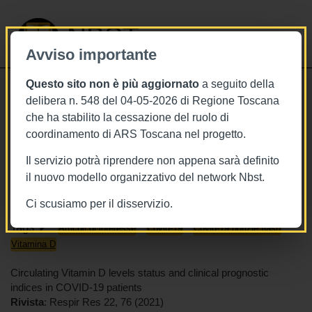
NBST
Avviso importante
Questo sito non è più aggiornato
a seguito della
Toggle
delibera n. 548 del 04-05-2026 di Regione Toscana
navigati
che ha stabilito la cessazione del ruolo di
18/3/2021
coordinamento di ARS Toscana nel progetto.
Livelli di vitamina D e prognosi nei
Il servizio potrà riprendere non appena sarà definito
pazienti Covid
il nuovo modello organizzativo del network Nbst.
Ci scusiamo per il disservizio.
Tags
Articoli di interesse
Covid-19
Covid-19 notizie flash
Vitamina D
Circulating Vitamin D levels status and clinical prognostic
indices in COVID-19 patients
Rivista
: Respir Res 22, 76 (2021)