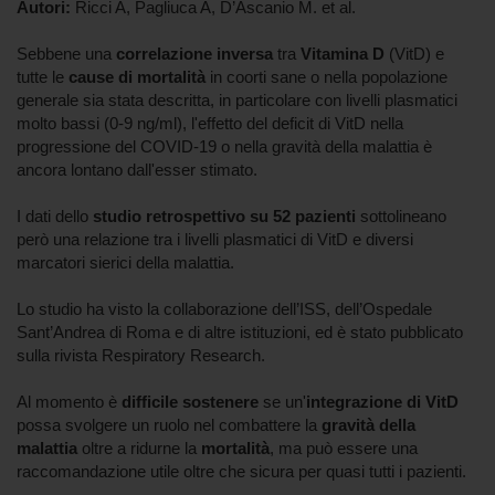
Autori:
Ricci A, Pagliuca A, D’Ascanio M. et al.
Sebbene una
correlazione inversa
tra
Vitamina D
(VitD) e
tutte le
cause di mortalità
in coorti sane o nella popolazione
generale sia stata descritta, in particolare con livelli plasmatici
molto bassi (0-9 ng/ml), l'effetto del deficit di VitD nella
progressione del COVID-19 o nella gravità della malattia è
ancora lontano dall'esser stimato.
I dati dello
studio retrospettivo su 52 pazienti
sottolineano
però una relazione tra i livelli plasmatici di VitD e diversi
marcatori sierici della malattia.
Lo studio ha visto la collaborazione dell’ISS, dell’Ospedale
Sant’Andrea di Roma e di altre istituzioni, ed è stato pubblicato
sulla rivista Respiratory Research.
Al momento è
difficile sostenere
se un'
integrazione di VitD
possa svolgere un ruolo nel combattere la
gravità della
malattia
oltre a ridurne la
mortalità
, ma può essere una
raccomandazione utile oltre che sicura per quasi tutti i pazienti.