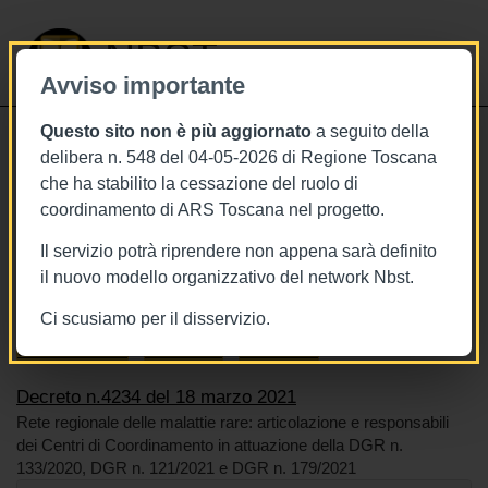
NBST
Avviso importante
Questo sito non è più aggiornato
a seguito della
Toggle
delibera n. 548 del 04-05-2026 di Regione Toscana
navigati
che ha stabilito la cessazione del ruolo di
18/3/2021
coordinamento di ARS Toscana nel progetto.
Decreto n.4234 del 18 marzo 2021
Il servizio potrà riprendere non appena sarà definito
il nuovo modello organizzativo del network Nbst.
Ci scusiamo per il disservizio.
Tags
Toscana
BURT Bollettino della regione toscana
Sistema sanitario
Reti cliniche
Malattie rare
Decreto n.4234 del 18 marzo 2021
Rete regionale delle malattie rare: articolazione e responsabili
dei Centri di Coordinamento in attuazione della DGR n.
133/2020, DGR n. 121/2021 e DGR n. 179/2021