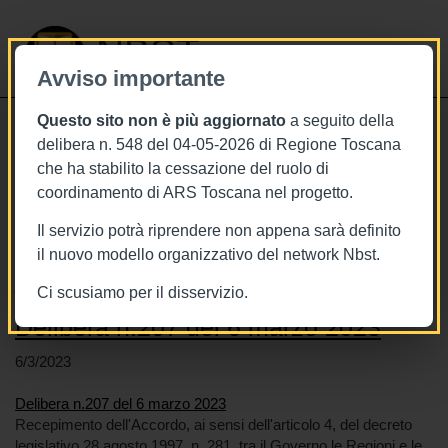
NBST
Avviso importante
Questo sito non è più aggiornato
a seguito della
Toggle
delibera n. 548 del 04-05-2026 di Regione Toscana
navigati
che ha stabilito la cessazione del ruolo di
coordinamento di ARS Toscana nel progetto.
Stai visualizzando gli articoli relativi
a: Chirurgia
Il servizio potrà riprendere non appena sarà definito
il nuovo modello organizzativo del network Nbst.
Ci scusiamo per il disservizio.
Delibera n.207 del 6 marzo 2023
6/3/2023
Delibera n.207 del 6 marzo 2023
Recepimento dell'Accordo, ai sensi dell'articolo 4, del decreto
legislativo 28 agosto 1997, n. 281, tra il Governo,le Regioni e le