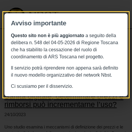
NBST
Avviso importante
Questo sito non è più aggiornato
a seguito della
Toggle
delibera n. 548 del 04-05-2026 di Regione Toscana
navigati
che ha stabilito la cessazione del ruolo di
coordinamento di ARS Toscana nel progetto.
Stai visualizzando gli articoli relativi
a: Sanità digitale
Il servizio potrà riprendere non appena sarà definito
il nuovo modello organizzativo del network Nbst.
Ci scusiamo per il disservizio.
Sanità digitale, determinare prezzi e
rimborsi può incrementarne l’uso?
24/10/2023
Uno studio esamina i meccanismi di definizione dei prezzi e le