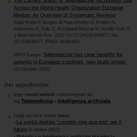
The Current Status of Telemedicine Technology Use
Across the World Health Organization European
Region: An Overview of Systematic Reviews
Saigí-Rubió F, Borges do Nascimento IJ, Robles N,
Ivanovska K, Katz C, Azzopardi-Muscat N, Novillo Ortiz D.
J Med Internet Res. 2022 Oct 27;24(10):e40877. doi:
10.2196/40877. PMID: 36301602.
Telemedicine has clear benefits for
WHO Europe.
patients in European countries, new study shows
(31 October 2022)
Per approfondire:
leggi i
nostri articoli
contrassegnati dal
Telemedicina
Intelligenza artificiale
tag
e
Leggi anche le nostre
news
:
La sanità digitale "conditio sine qua non" per il
•
futuro
(5 ottobre 2022)
Robotica e intelligenza artificiale durante la
•