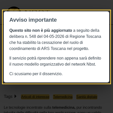
NBST
Avviso importante
Questo sito non è più aggiornato
a seguito della
Toggle
delibera n. 548 del 04-05-2026 di Regione Toscana
navigati
che ha stabilito la cessazione del ruolo di
12/11/2022
coordinamento di ARS Toscana nel progetto.
La telemedicina ha evidenti vantaggi
Il servizio potrà riprendere non appena sarà definito
per i pazienti nei paesi europei: una
il nuovo modello organizzativo del network Nbst.
panoramica completa delle review
Ci scusiamo per il disservizio.
sul tema
Tags
Articoli di interesse
Telemedicina
Sanità digitale
Le tecnologie incentrate sulla
telemedicina,
pur incontrando
talvolta delle difficoltà nella loro applicazione, sono un valido