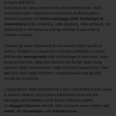
europea dell'OMS.
Sulla base dei dati provenienti da studi randomizzati, studi
osservazionali e valutazioni economiche di diversi paesi, i
risultati mostrano un
chiaro vantaggio delle tecnologie di
telemedicina
nello screening, nella diagnosi, nella gestione, nel
trattamento e nel follow-up a lungo termine di una serie di
malattie croniche.
Tuttavia, gli autori affermano di non essere stati in grado di
riunire i risultati in un parametro numerico affidabile, a causa
dell'elevata
eterogeneità
delle metodologie di intervento, della
programmazione, delle discrepanze del design dello studio
primario, delle impostazioni e delle posizioni geografiche. Oltre
agli esiti clinici degli interventi, vengono evidenziati gli esiti
sociali ed economici.
L'applicazione della telemedicina è ben consolidata in tutti i paesi
in esame; tuttavia, alcuni paesi potrebbero trarre ancora
vantaggio dai molteplici usi di queste soluzioni digitali.
Le
maggiori barriere
rilevate nella revisione erano relative agli
utenti
, alla
tecnologia
e alle
infrastrutture
.