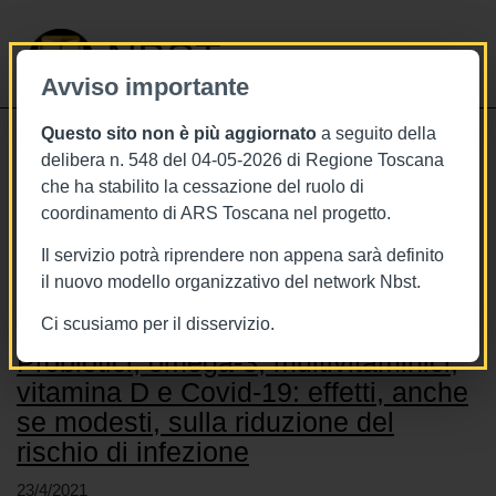
NBST
Avviso importante
Questo sito non è più aggiornato
a seguito della
Toggle
delibera n. 548 del 04-05-2026 di Regione Toscana
navigati
che ha stabilito la cessazione del ruolo di
coordinamento di ARS Toscana nel progetto.
Stai visualizzando gli articoli relativi
a: Zinco
Il servizio potrà riprendere non appena sarà definito
il nuovo modello organizzativo del network Nbst.
Ci scusiamo per il disservizio.
Probiotici, omega-3, multivitaminici,
vitamina D e Covid-19: effetti, anche
se modesti, sulla riduzione del
rischio di infezione
23/4/2021