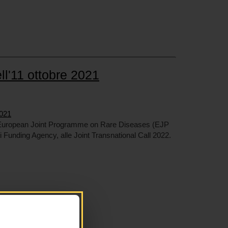
ll'11 ottobre 2021
2021
European Joint Programme on Rare Diseases (EJP
di Funding Agency, alle Joint Transnational Call 2022.