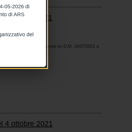
04-05-2026 di
ento di ARS
l 4 ottobre 2021
ganizzativo del
21
i enti del S.S.R. delle risorse ex D.M. 16/07/2021 a
l 4 ottobre 2021