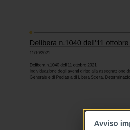
Delibera n.1040 dell'11 ottobr
11/10/2021
Delibera n.1040 dell'11 ottobre 2021
Individuazione degli aventi diritto alla assegnazione d
Generale e di Pediatria di Libera Scelta. Determinazi
Avviso im