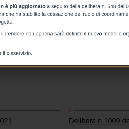
n è più aggiornato
a seguito della delibera n. 548 del 
 che ha stabilito la cessazione del ruolo di coordinam
e 2021
Delibera n.1011 de
getto.
4/10/2021
rà riprendere non appena sarà definito il nuovo modello or
Delibera n.1011 del 4 ottobre 20
d di dispositivi medici di uso
Assegnazione alle aziende ed agl
valere sull'esercizio 2020
il disservizio.
2021
Delibera n.1009 de