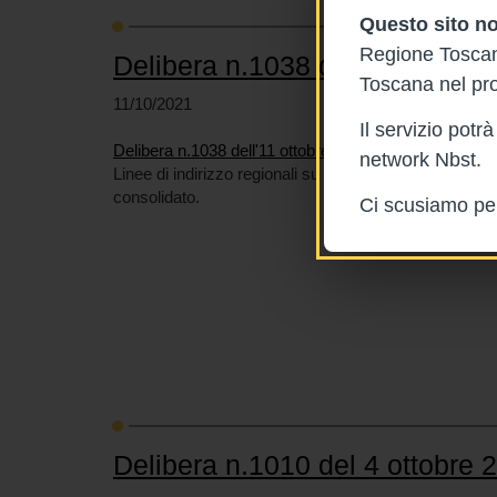
Questo sito no
Regione Toscana
Delibera n.1038 dell'11 ottobr
Toscana nel pro
11/10/2021
Il servizio pot
Delibera n.1038 dell'11 ottobre 2021
network Nbst.
Linee di indirizzo regionali su Procurement Value-Base
consolidato.
Ci scusiamo per 
Delibera n.1010 del 4 ottobre 