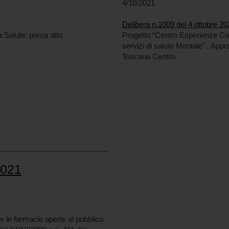
4/10/2021
Delibera n.1009 del 4 ottobre 20
a Salute: presa atto
Progetto “Centro Esperienze Com
servizi di salute Mentale" . App
Toscana Centro.
2021
 le farmacie aperte al pubblico