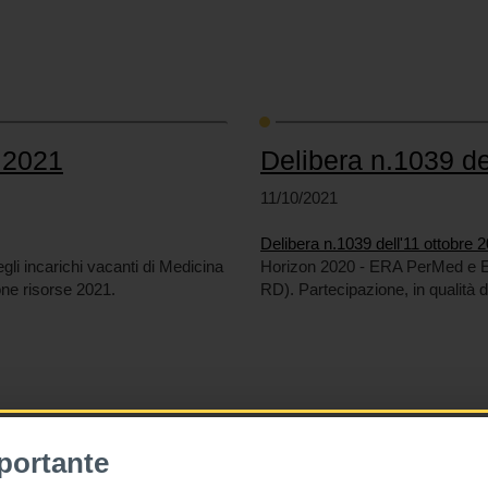
e 2021
Delibera n.1039 de
11/10/2021
Delibera n.1039 dell'11 ottobre 
egli incarichi vacanti di Medicina
Horizon 2020 - ERA PerMed e 
one risorse 2021.
RD). Partecipazione, in qualità 
portante