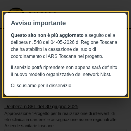
NBST
Avviso importante
Questo sito non è più aggiornato
a seguito della
Toggle
delibera n. 548 del 04-05-2026 di Regione Toscana
navigati
che ha stabilito la cessazione del ruolo di
30/6/2025
coordinamento di ARS Toscana nel progetto.
Delibera n.881 del 30 giugno 2025
Il servizio potrà riprendere non appena sarà definito
il nuovo modello organizzativo del network Nbst.
Ci scusiamo per il disservizio.
Tags
Toscana
BURT Bollettino della regione toscana
Carcere
Delibera n.881 del 30 giugno 2025
Approvazione "Progetto per la realizzazione di interventi di
etnoclinica in carcere" e assegnazione risorse regionali alle
Aziende sanitarie toscane.