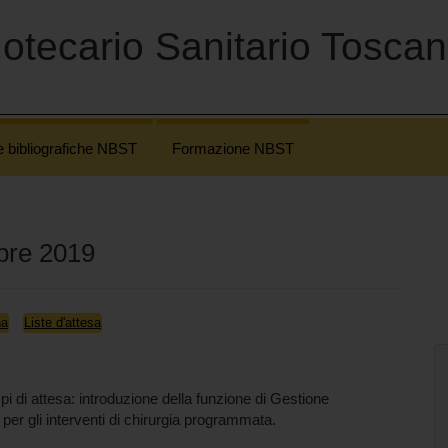
otecario Sanitario Tosca
e bibliografiche NBST
Formazione NBST
bre 2019
na
Liste d'attesa
 di attesa: introduzione della funzione di Gestione
ià per gli interventi di chirurgia programmata.