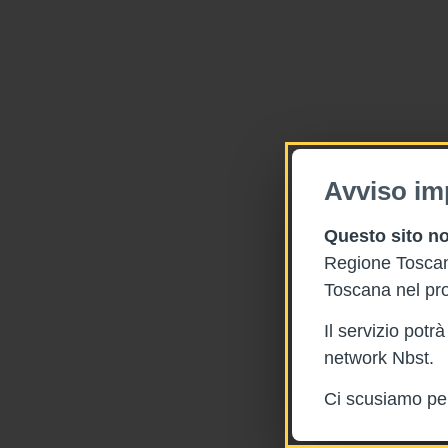
Avviso im
Questo sito no
Regione Toscana
Toscana nel pro
Il servizio pot
network Nbst.
Ci scusiamo per 