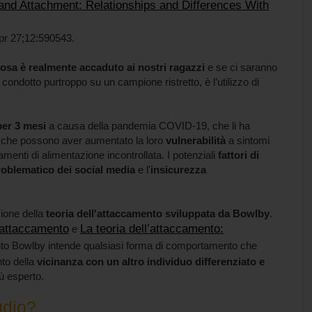
nd Attachment: Relationships and Differences With
Apr 27;12:590543.
osa è realmente accaduto ai nostri ragazzi
e se ci saranno
, condotto purtroppo su un campione ristretto, è l’utilizzo di
per 3 mesi
a causa della pandemia COVID-19, che li ha
e, che possono aver aumentato la loro
vulnerabilità
a sintomi
enti di alimentazione incontrollata. I potenziali
fattori di
problematico dei social media
e l'
insicurezza
zione della
teoria dell'attaccamento sviluppata da Bowlby
.
’attaccamento
La teoria dell’attaccamento:
e
to Bowlby intende qualsiasi forma di comportamento che
to della
vicinanza con un altro individuo differenziato e
ù esperto.
udio?