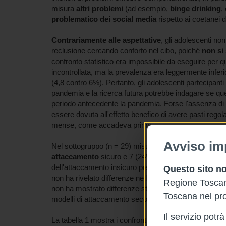
misura
altri problemi
(ad esempio,
binge drinking
,
problematico dei social media
rispetto ai coetanei 
Contrariamente alle aspettative
, gli adolescenti no
reclusione cercando conforto nel cibo, poiché
non si
confronto statistico era impossibile da eseguire per qu
incontrollata, ma la prevalenza era leggermente infer
(4,8 contro 6%). Pertanto, gli adolescenti partecipan
pandemia e la ricerca futura potrebbe indagare se ques
periodo antecedente la pandemia. Forse l'assenza di
essere dovuta all'effetto benefico di avere pasti regola
mense, come accadeva prima.
Avviso im
Nel sottogruppo (n = 29) misurato con la scala Frien
attaccamento
sicuro e 7 (24%) insicuro, mentre nessu
dell'attaccamento insicuro preoccupato o disorganizza
Questo sito no
non ha rivelato differenze nella distribuzione percentu
Regione Toscana
non ha mostrato differenze statisticamente significat
Toscana nel pro
modelli di attaccamento secondo la scala FFI.
Il servizio pot
La tabella 1 mostra i confronti tra adolescenti nel pe