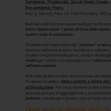
Symptoms, Problematic Social Media Usage, a
Pre-pandemic Peers
.
Muzi S, Sansò A, Pace CS. Front Psychiatry. 2021 
Molti altri studi dovranno essere svolti per verificare
c
future ripercussioni
. Il
punto di forza dello studio
quattro scale di valutazione
.
Gli adolescenti italiani sono stati
“rinchiusi” a casa 
esposti a sentimenti di paura, incertezza e solitudin
emotivo-comportamentali (per es. ansia) o ad atteggiam
rischio
per i sintomi psicopatologici sono l'
utilizzo 
nell'attaccamento
.
Molti sono gli articoli online che forniscono una defini
Attaccamento e teoria dell
Tra questi ricordiamo,
un’introduzione
. Per comportamento di attaccamen
porta una persona al raggiungimento o al mantenimen
preferito
, considerato in genere come più forte e/o pi
Quali sono gli obiettivi dello st