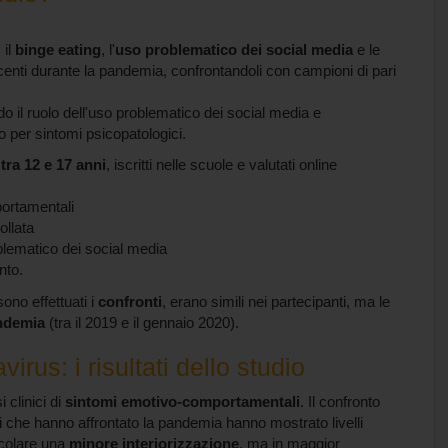
, il
binge eating
, l'
uso problematico dei social media
e le
enti durante la pandemia, confrontandoli con campioni di pari
do il ruolo dell'uso problematico dei social media e
o per sintomi psicopatologici.
tra 12 e 17 anni
, iscritti nelle scuole e valutati online
ortamentali
ollata
oblematico dei social media
nto.
sono effettuati i
confronti
, erano simili nei partecipanti, ma le
andemia
(tra il 2019 e il gennaio 2020).
irus: i risultati dello studio
clinici di
sintomi emotivo-comportamentali
. Il confronto
i che hanno affrontato la pandemia hanno mostrato livelli
icolare una
minore interiorizzazione
, ma in maggior