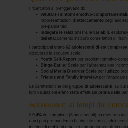
I ricercatori si prefiggevano di:
valutare i sintomi emotivo-comportamentali
rappresentazioni di
attaccamento
degli adolesc
pre-pandemici
indagare le relazioni tra le variabili
, esploran
dell'attaccamento insicuro come fattori di rischi
I partecipanti erano
62 adolescenti di età compresa 
attraverso le seguenti scale:
Youth Self-Report
per problemi emotivo-comp
Binge-Eating Scale
per l’alimentazione incontr
Social Media Disorder Scale
per l'utilizzo pr
Friends and Family Interview
per l'attaccame
Le caratteristiche del
gruppo di adolescenti
, su cui 
loro valutazioni erano state effettuate
prima della p
Adolescenti ai tempi del coronav
Il
9,4%
del campione (6 adolescenti) ha mostrato tassi 
con i pari pre-pandemia ha rivelato che gli adolescent
inferiori di problemi emotivo-comportamentali, in part