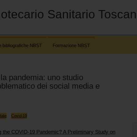
otecario Sanitario Tosca
e bibliografiche NBST
Formazione NBST
e la pandemia: uno studio
oblematico dei social media e
tale
Covid-19
ng the COVID-19 Pandemic? A Preliminary Study on