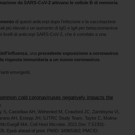
cinazione da SARS-CoV-2 attivano le cellule B di memoria
aumento
di questi anticorpi dopo l'infezione o la vaccinazione
asali più elevati o un aumento di IgG e IgA per betacoronavirus
i livelli di anticorpi SARS-CoV-2, che è correlato a una
dell'influenza
, una
precedente esposizione a coronavirus
 la risposta immunitaria a un nuovo coronavirus
.
ianti emergenti.
common cold coronaviruses negatively impacts the
e
.
ry S, Castellaw AH, Wehenkel M, Crawford JC, Zarnitsyna VI,
arano AH, Estepp JH; SJTRC Study Team, Taylor C, Molina-
 McGargill MA. Cell Host Microbe. 2021 Dec 7:S1931-
005. Epub ahead of print. PMID: 34965382; PMCID: