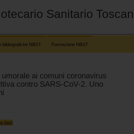
otecario Sanitario Tosca
e bibliografiche NBST
Formazione NBST
à umorale ai comuni coronavirus
tettiva contro SARS-CoV-2. Uno
ni
ie flash