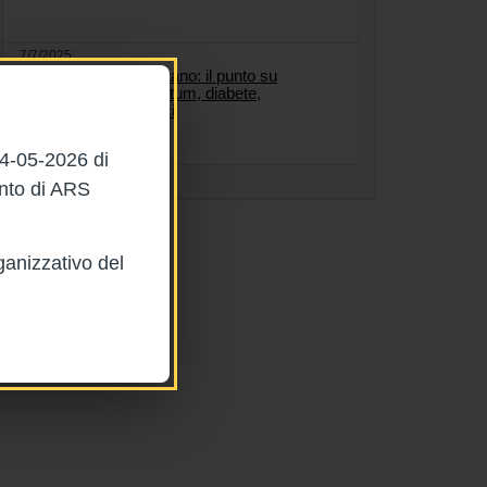
7/7/2025
Le evidenze che contano: il punto su
depressione post-partum, diabete,
formazione dei medici
04-05-2026 di
ento di ARS
ganizzativo del