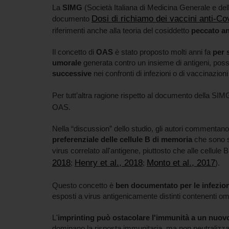
La
SIMG
(Società Italiana di Medicina Generale e del
Dosi di richiamo dei vaccini anti-Co
documento
riferimenti anche alla teoria del cosiddetto
peccato an
Il concetto di
OAS
è stato proposto molti anni fa
per 
umorale
generata contro un insieme di antigeni, pos
successive
nei confronti di infezioni o di vaccinazioni
Per tutt’altra ragione rispetto al documento della SIM
OAS.
Nella “discussion” dello studio, gli autori commentano
preferenziale delle cellule B di memoria
che sono 
virus correlato all'antigene, piuttosto che alle cellule 
2018
Henry et al., 2018
Monto et al., 2017
;
;
).
Questo concetto è
ben documentato per le infezioni
esposti a virus antigenicamente distinti contenenti o
L'
imprinting può ostacolare l'immunità
a un nuovo
dominano la risposta immunitaria, ma non neutralizza