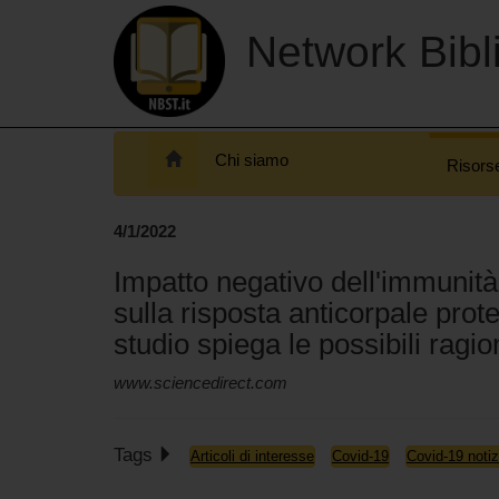
Network Bibli
Chi siamo
Risors
4/1/2022
Impatto negativo dell'immunit
sulla risposta anticorpale pro
studio spiega le possibili ragio
www.sciencedirect.com
Tags
Articoli di interesse
Covid-19
Covid-19 notiz