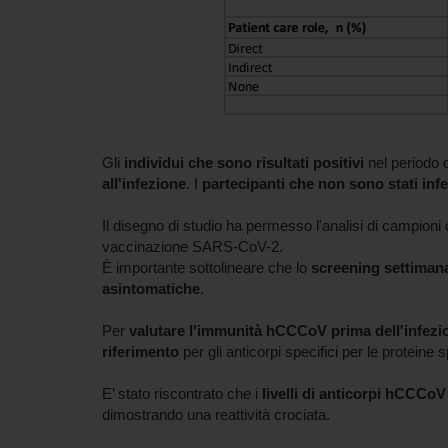
Gli
individui che sono risultati positivi
nel periodo d
all'infezione
. I
partecipanti che non sono stati infe
Il disegno di studio ha permesso l'analisi di campioni d
vaccinazione SARS-CoV-2.
È importante sottolineare che lo
screening settiman
asintomatiche
.
Per
valutare l'immunità hCCCoV prima dell'infez
riferimento
per gli anticorpi specifici per le prote
E’ stato riscontrato che i
livelli di anticorpi hCCC
dimostrando una reattività crociata.