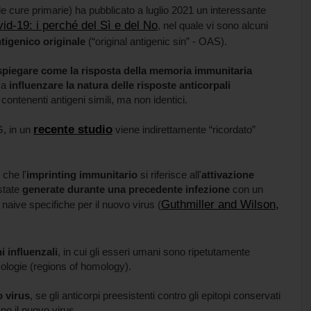
le cure primarie) ha pubblicato a luglio 2021 un interessante
vid-19: i perché del Sì e del No
, nel quale vi sono alcuni
tigenico originale
(“original antigenic sin” - OAS).
spiegare come la risposta della memoria immunitaria
sa
influenzare la natura delle risposte anticorpali
 contenenti antigeni simili, ma non identici.
recente studio
G, in un
viene indirettamente “ricordato”
 che l'
imprinting immunitario
si riferisce all'
attivazione
state
generate durante una precedente infezione
con un
Guthmiller and Wilson,
B naive specifiche per il nuovo virus (
 influenzali
, in cui gli esseri umani sono ripetutamente
mologie (regions of homology).
 virus
, se gli anticorpi preesistenti contro gli epitopi conservati
no il nuovo virus.