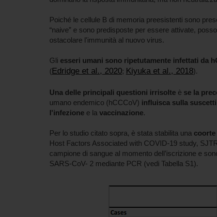
Poiché le cellule B di memoria preesistenti sono presen
“naive” e sono predisposte per essere attivate, posson
ostacolare l'immunità al nuovo virus.
Gli
esseri umani sono ripetutamente infettati da
Edridge et al., 2020
Kiyuka et al., 2018
(
;
).
Una delle principali questioni irrisolte
è
se la pre
umano endemico (hCCCoV)
influisca sulla suscetti
l'infezione
e la
vaccinazione
.
Per lo studio citato sopra, è stata stabilita una
coorte
Host Factors Associated with COVID-19 study, SJT
campione di sangue al momento dell’iscrizione e sono 
SARS-CoV- 2 mediante PCR (vedi Tabella S1).