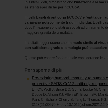
In sintesi i dati, dimostrano che
l'infezione e la vac
esistenti specifiche per hCCCoV
.
I
livelli basali di anticorpi hCCCoV
e l'
entità dell'
variavano notevolmente tra gli individui
. Livelli b
dopo l'infezione sono stati associati ad un aumento de
maggiore gravità della malattia.
I risultati suggeriscono che,
in modo simile al virus 
con sufficiente grado di omologia può ostacolare
Questo può essere fondamentale considerando le var
Per saperne di più:
Pre-existing humoral immunity to human 
protective SARS-CoV-2 antibody respons
Lin CY, Wolf J, Brice DC, Sun Y, Locke M, Cher
Duque D, Allison KJ, Allen EK, Brown SA, Mand
Paris C, Schultz-Cherry S, Tang L, Thomas PG,
3128(21)00570-9. doi: 10.1016/j.chom.2021.12.