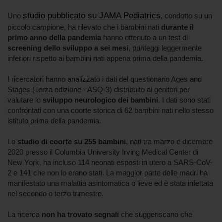
studio pubblicato su JAMA Pediatrics
Uno
, condotto su un
piccolo campione, ha rilevato che i bambini nati
durante il
primo anno della pandemia
hanno ottenuto a un test di
screening dello sviluppo a sei mesi
, punteggi leggermente
inferiori rispetto ai bambini nati appena prima della pandemia.
I ricercatori hanno analizzato i dati del questionario Ages and
Stages (Terza edizione - ASQ-3) distribuito ai genitori per
valutare lo
sviluppo neurologico dei bambini
. I dati sono stati
confrontati con una coorte storica di 62 bambini nati nello stesso
istituto prima della pandemia.
Lo
studio di coorte su 255 bambini
, nati tra marzo e dicembre
2020 presso il Columbia University Irving Medical Center di
New York, ha incluso 114 neonati esposti in utero a SARS-CoV-
2 e 141 che non lo erano stati. La maggior parte delle madri ha
manifestato una malattia asintomatica o lieve ed è stata infettata
nel secondo o terzo trimestre.
La ricerca
non ha trovato segnali
che suggeriscano che