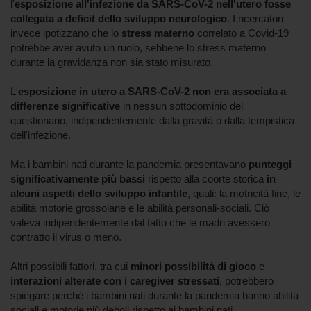
l'
esposizione all'infezione da SARS-CoV-2 nell'utero fosse
collegata a deficit dello sviluppo neurologico
. I ricercatori
invece ipotizzano che lo
stress materno
correlato a Covid-19
potrebbe aver avuto un ruolo, sebbene lo stress materno
durante la gravidanza non sia stato misurato.
L'
esposizione in utero a SARS-CoV-2 non era associata a
differenze significative
in nessun sottodominio del
questionario, indipendentemente dalla gravità o dalla tempistica
dell'infezione.
Ma i bambini nati durante la pandemia presentavano
punteggi
significativamente più bassi
rispetto alla coorte storica
in
alcuni aspetti dello sviluppo infantile
, quali: la motricità fine, le
abilità motorie grossolane e le abilità personali-sociali. Ciò
valeva indipendentemente dal fatto che le madri avessero
contratto il virus o meno.
Altri possibili fattori, tra cui
minori possibilità di gioco
e
interazioni alterate con i caregiver stressati
, potrebbero
spiegare perché i bambini nati durante la pandemia hanno abilità
sociali e motorie più deboli rispetto ai bambini nati