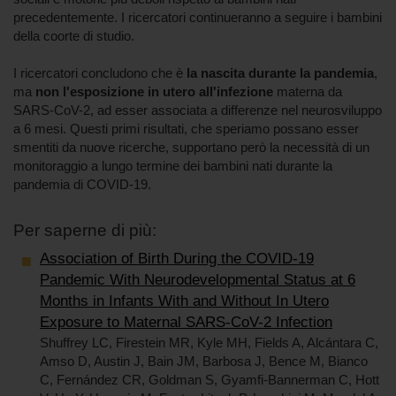
precedentemente. I ricercatori continueranno a seguire i bambini
della coorte di studio.
I ricercatori concludono che è
la nascita durante la pandemia
,
ma
non l'esposizione in utero all'infezione
materna da
SARS-CoV-2, ad esser associata a differenze nel neurosviluppo
a 6 mesi. Questi primi risultati, che speriamo possano esser
smentiti da nuove ricerche, supportano però la necessità di un
monitoraggio a lungo termine dei bambini nati durante la
pandemia di COVID-19.
Per saperne di più:
Association of Birth During the COVID-19
Pandemic With Neurodevelopmental Status at 6
Months in Infants With and Without In Utero
Exposure to Maternal SARS-CoV-2 Infection
Shuffrey LC, Firestein MR, Kyle MH, Fields A, Alcántara C,
Amso D, Austin J, Bain JM, Barbosa J, Bence M, Bianco
C, Fernández CR, Goldman S, Gyamfi-Bannerman C, Hott