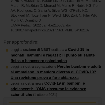
V, Hu Y, Hussain M, Factor-Litvak P, Lucchini M, Mandel A,
Marsh R, McBrian D, Mourad M, Muhle R, Noble KG, Penn
AA, Rodriguez C, Sania A, Silver WG, O'Reilly KC,
Stockwell M, Tottenham N, Welch MG, Zork N, Fifer WP,
Monk C, Dumitriu D
JAMA Pediatr. 2022 Jan 4:e215563. doi:
10.1001/jamapediatrics.2021.5563. PMID:34982107
Per approfondire:
Covid-19 in
Leggi la
sezione di NBST
dedicata a
neonati, bambini e ragazzi: il punto su salute
fisica e benessere psicologico
Perché bambini e adulti
Leggi la
nostra segnalazione
si ammalano in maniera diversa di COVID-19?
Una revisione prova a fare chiarezza
Covid-19 in bambini e
Leggi la
nostra news
adolescenti: l’OMS riassume le evidenze
scientifiche
(1 ottobre 2021)