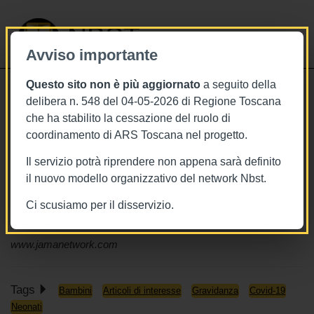
NBST
Avviso importante
Questo sito non è più aggiornato
a seguito della
Toggle
delibera n. 548 del 04-05-2026 di Regione Toscana
navigati
che ha stabilito la cessazione del ruolo di
11/1/2022
coordinamento di ARS Toscana nel progetto.
Nascere durante la pandemia è
Il servizio potrà riprendere non appena sarà definito
associato a lievi ritardi nello sviluppo
il nuovo modello organizzativo del network Nbst.
a 6 mesi: i risultati di un piccolo
Ci scusiamo per il disservizio.
studio
www.jamanetwork.com
Tags
Bambini
Articoli di interesse
Gravidanza
Covid-19
Neonati