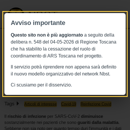
NBST
Avviso importante
Questo sito non è più aggiornato
a seguito della
Toggle
delibera n. 548 del 04-05-2026 di Regione Toscana
navigati
che ha stabilito la cessazione del ruolo di
18/2/2022
coordinamento di ARS Toscana nel progetto.
Efficacia del vaccino Pfizer dopo
Il servizio potrà riprendere non appena sarà definito
guarigione da Covid-19
il nuovo modello organizzativo del network Nbst.
www.nejm.org
Ci scusiamo per il disservizio.
Tags
Articoli di interesse
Covid-19
Reinfezione Covid
Il
rischio di infezione
per SARS-CoV-2
diminuisce
sostanzialmente nei pazienti che sono
guariti dalla malattia
.
Sebbene non sia noto per quanto tempo duri l'immunità e i dati