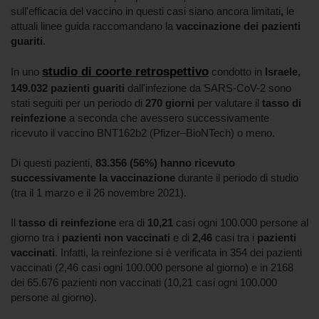
sull'efficacia del vaccino in questi casi siano ancora limitati
,
le
attuali linee guida raccomandano la
vaccinazione dei pazienti
guariti
.
studio di coorte retrospettivo
In uno
condotto in
Israele,
149.032 pazienti guariti
dall'infezione da SARS-CoV-2 sono
stati seguiti per un periodo di
270 giorni
per valutare il
tasso di
reinfezione
a seconda che avessero successivamente
ricevuto il vaccino BNT162b2 (Pfizer–BioNTech) o meno.
Di questi pazienti,
83.356 (56%) hanno ricevuto
successivamente la vaccinazione
durante il periodo di studio
(tra il 1 marzo e il 26 novembre 2021).
Il
tasso di reinfezione
era di
10,21
casi ogni 100.000 persone al
giorno tra i
pazienti non vaccinati
e di
2,46
casi tra i
pazienti
vaccinati
. Infatti, la reinfezione si è verificata in 354 dei pazienti
vaccinati (2,46 casi ogni 100.000 persone al giorno) e in 2168
dei 65.676 pazienti non vaccinati (10,21 casi ogni 100.000
persone al giorno).