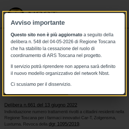
NBST
Avviso importante
Questo sito non è più aggiornato
a seguito della
Toggle
delibera n. 548 del 04-05-2026 di Regione Toscana
navigati
che ha stabilito la cessazione del ruolo di
13/6/2022
coordinamento di ARS Toscana nel progetto.
Delibera n.661 del 13 giugno 2022
Il servizio potrà riprendere non appena sarà definito
il nuovo modello organizzativo del network Nbst.
Ci scusiamo per il disservizio.
Tags
Farmaci
Toscana
BURT Bollettino della regione toscana
Delibera n.661 del 13 giugno 2022
Individuazione numero trattamenti rivolti a cittadini residenti nella
Regione Toscana per i farmaci innovativi Car-T, Zolgensma,
dgr 1095/2019
Luxturna. Revoca della
.