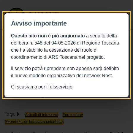
NBST
Avviso importante
Questo sito non è più aggiornato
a seguito della
Toggle
delibera n. 548 del 04-05-2026 di Regione Toscana
navigati
che ha stabilito la cessazione del ruolo di
12/8/2023
coordinamento di ARS Toscana nel progetto.
Online il manuale Cochrane delle
Il servizio potrà riprendere non appena sarà definito
revisioni sistematiche
il nuovo modello organizzativo del network Nbst.
sull'accuratezza dei test diagnostici
Ci scusiamo per il disservizio.
www.cochranelibrary.com
Tags
Articoli di interesse
Formazione
Strumenti per la ricerca scientifica