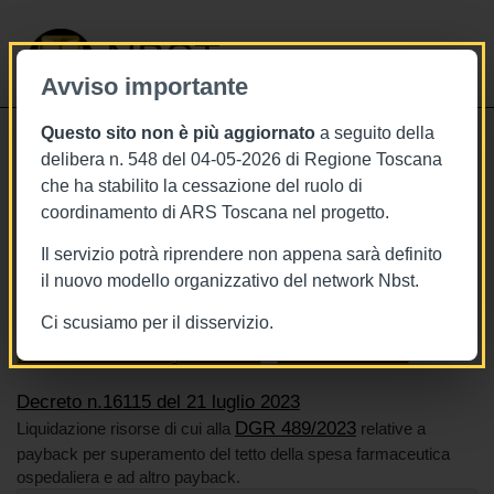
NBST
Avviso importante
Questo sito non è più aggiornato
a seguito della
Toggle
delibera n. 548 del 04-05-2026 di Regione Toscana
navigati
che ha stabilito la cessazione del ruolo di
21/7/2023
coordinamento di ARS Toscana nel progetto.
Decreto n.16115 del 21 luglio 2023
Il servizio potrà riprendere non appena sarà definito
il nuovo modello organizzativo del network Nbst.
Ci scusiamo per il disservizio.
Tags
Farmaci
Toscana
BURT Bollettino della regione toscana
Risorse economiche
Decreto n.16115 del 21 luglio 2023
DGR 489/2023
Liquidazione risorse di cui alla
relative a
payback per superamento del tetto della spesa farmaceutica
ospedaliera e ad altro payback.