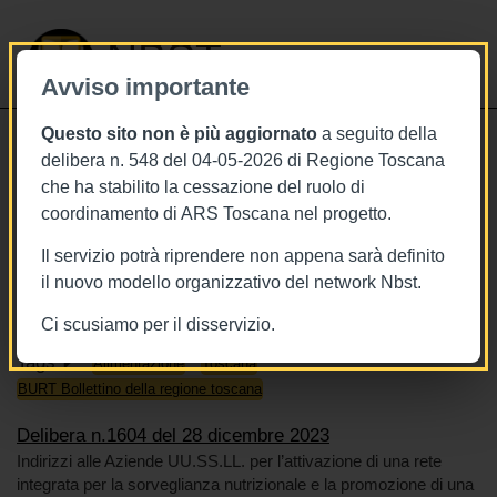
NBST
Avviso importante
Questo sito non è più aggiornato
a seguito della
Toggle
delibera n. 548 del 04-05-2026 di Regione Toscana
navigati
che ha stabilito la cessazione del ruolo di
28/12/2023
coordinamento di ARS Toscana nel progetto.
Delibera n.1604 del 28 dicembre
Il servizio potrà riprendere non appena sarà definito
2023
il nuovo modello organizzativo del network Nbst.
Ci scusiamo per il disservizio.
Tags
Alimentazione
Toscana
BURT Bollettino della regione toscana
Delibera n.1604 del 28 dicembre 2023
Indirizzi alle Aziende UU.SS.LL. per l’attivazione di una rete
integrata per la sorveglianza nutrizionale e la promozione di una